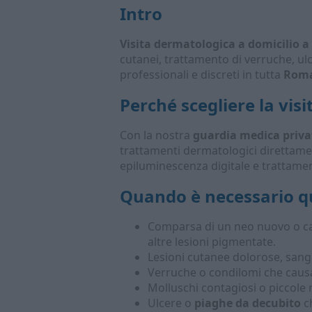
Intro
Visita dermatologica a domicilio 
cutanei, trattamento di verruche, ulc
professionali e discreti in tutta
Roma
Perché scegliere la
visi
Con la nostra
guardia medica priva
trattamenti dermatologici direttame
epiluminescenza digitale e trattame
Quando è necessario qu
Comparsa di un neo nuovo o cam
altre lesioni pigmentate.
Lesioni cutanee dolorose, sang
Verruche o condilomi che causan
Molluschi contagiosi o piccole
Ulcere o
piaghe da decubito
ch