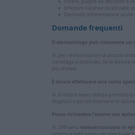
Ulcere, piaghe da decubito e l
Infezioni cutanee localizzate: asc
Dermatiti infiammatorie acute o
Domande frequenti
Il dermatologo può rimuovere un n
Sì, per neoformazioni di piccola ent
curettage a domicilio. Se la lesione 
più idonea.
È sicuro effettuare una visita speci
Sì. Il nostro team utilizza procedure 
diagnosi e piccoli interventi in sicure
Posso richiedere l'esame con epilu
Sì. Offriamo
videomicoscopia in ep
referto e indicazioni per eventuale f