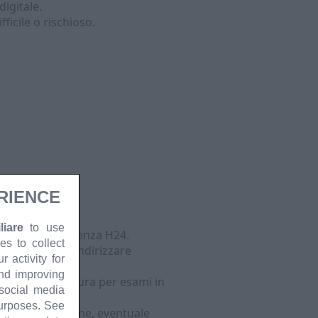
igitale.
fficile o rischioso.
RIENCE
iare
to use
Forniamo assistenza H24.
es to collect
sintomi e per indirizzare
 activity for
and improving
e con attrezzatura per esami in
 social media
purposes. See
erto o prescrizione, eventuale