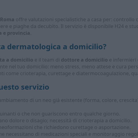
a Roma
offre valutazioni specialistiche a casa per: controllo
ere e piaghe da decubito. Il servizio è disponibile H24 e stud
 e provincia
.
ta dermatologica a domicilio
?
ta a domicilio
e il team di
dottore a domicilio
e infermieri 
nte nel tuo domicilio: meno stress, meno attese e cura per
nti come crioterapia, curettage e diatermocoagulazione, q
esto servizio
biamento di un neo già esistente (forma, colore, crescita
uinanti o che non guariscono entro qualche giorno.
o dolore o disagio; necessità di crioterapia a domicilio.
 neoformazioni che richiedono curettage o asportazione.
e necessitano di medicazioni speciali e monitoraggio regol