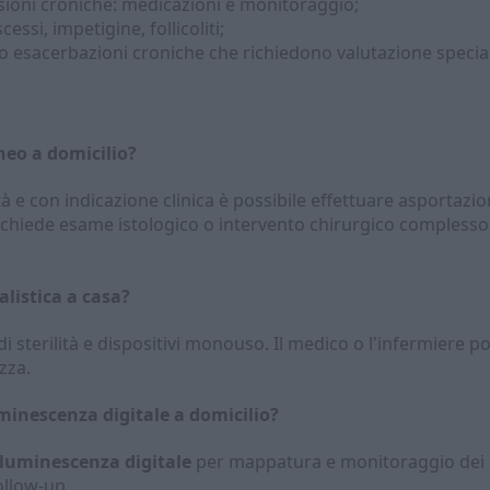
esioni croniche: medicazioni e monitoraggio;
essi, impetigine, follicoliti;
 esacerbazioni croniche che richiedono valutazione special
eo a domicilio?
ità e con indicazione clinica è possibile effettuare asporta
richiede esame istologico o intervento chirurgico complesso,
alistica a casa?
di sterilità e dispositivi monouso. Il medico o l'infermiere p
zza.
minescenza digitale a domicilio?
iluminescenza digitale
per mappatura e monitoraggio dei n
ollow-up.