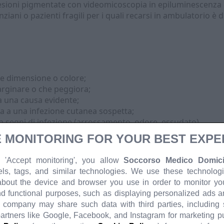
lesioni pigmentate con videomicoscopia in epiluminescenza d
iani o pazienti fragili per i quali recarsi in ambulatorio è di
e dimensione o colore;
arginare o che peggiora;
a una causa evidente;
ta a una infezione cutanea sospetta;
n segni di infezione (arrossamento, odore, essudato).
 MONITORING FOR YOUR BEST EXPE
io
 'Accept monitoring', you allow
Soccorso Medico Domicil
l numero di emergenza o il centralino per la prenotazione. 
els, tags, and similar technologies. We use these technologi
rio effettua una valutazione telefonica per capire urgenza e 
about the device and browser you use in order to monitor your
logo o infermiere specializzato).
d functional purposes, such as displaying personalized ads 
se al triage, viene inviato il
medico a domicilio
o l’infermier
r company may share such data with third parties, including
curettage o medicazioni avanzate.
partners like Google, Facebook, and Instagram for marketing 
, diagnosi e trattamento direttamente a casa; rilascio di ref