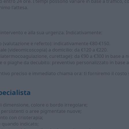
entro 24 ore. I tempi possono variare in base a traffico, co
nimo l'attesa.
di intervento e alla sua urgenza. Indicativamente:
o (valutazione e referto): indicativamente €80-€150.
ale (videomicoscopia) a domicilio: da €120 a €220.
 diatermocoagulazione, curettage): da €90 a €300 in base a n
e o piaghe da decubito: preventivo personalizzato in base a
entivo preciso e immediato chiama ora: ti forniremo il costo 
pecialista
di dimensione, colore o bordo irregolare;
e persistenti o aree pigmentate nuove;
nto con crioterapia;
e quando indicato;