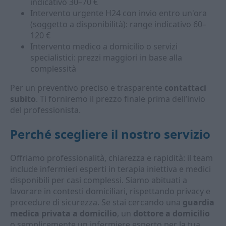
indicativo 30–70 €
Intervento urgente H24 con invio entro un'ora
(soggetto a disponibilità): range indicativo 60–
120 €
Intervento medico a domicilio o servizi
specialistici: prezzi maggiori in base alla
complessità
Per un preventivo preciso e trasparente
contattaci
subito
. Ti forniremo il prezzo finale prima dell’invio
del professionista.
Perché scegliere il nostro servizio
Offriamo professionalità, chiarezza e rapidità: il team
include infermieri esperti in terapia iniettiva e medici
disponibili per casi complessi. Siamo abituati a
lavorare in contesti domiciliari, rispettando privacy e
procedure di sicurezza. Se stai cercando una
guardia
medica privata a domicilio
, un
dottore a domicilio
o semplicemente un infermiere esperto per la tua