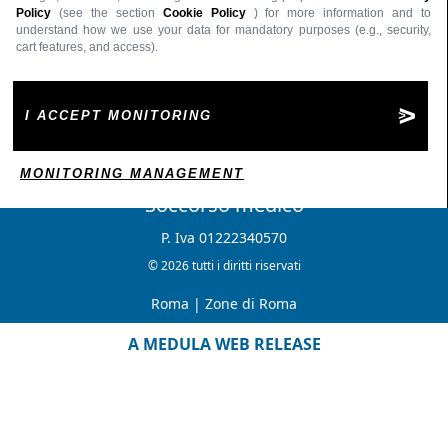
Policy
(see the section
Cookie Policy
) for more information and to
understand how we use your data for mandatory purposes (e.g., security,
cart features, and access).
I ACCEPT MONITORING
MONITORING MANAGEMENT
Soccorso medico
P. Iva 01222340570
© 2026 tutti i diritti riservati
Roma
|
Zone di Roma
A MEDULA WEB RELEASE