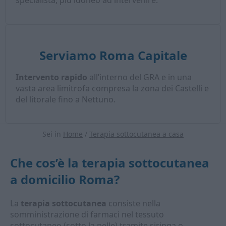
specialista, più idoneo ad intervenire.
Serviamo Roma Capitale
Intervento rapido
all’interno del GRA e in una
vasta area limitrofa compresa la zona dei Castelli e
del litorale fino a Nettuno.
Sei in
Home
/
Terapia sottocutanea a casa
Che cos’è la
terapia sottocutanea
a domicilio Roma
?
La
terapia sottocutanea
consiste nella
somministrazione di farmaci nel tessuto
sottocutaneo (sotto la pelle) tramite siringa o