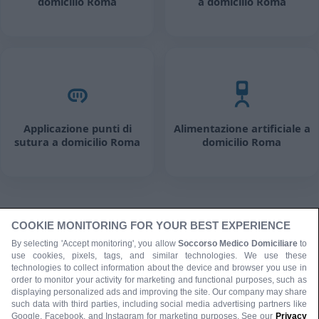
domicilio Roma
a domicilio Roma
Applicazione punti di
Alimentazione artificiale a
sutura a domicilio Roma
domicilio Roma
COOKIE MONITORING FOR YOUR BEST EXPERIENCE
By selecting 'Accept monitoring', you allow
Soccorso Medico Domiciliare
to
use cookies, pixels, tags, and similar technologies. We use these
technologies to collect information about the device and browser you use in
order to monitor your activity for marketing and functional purposes, such as
displaying personalized ads and improving the site. Our company may share
such data with third parties, including social media advertising partners like
Google, Facebook, and Instagram for marketing purposes. See our
Privacy