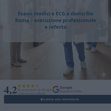
Esami medici e
ECG a domicilio
Roma
– esecuzione professionale
e referto
4,2
Google
36 recensioni su Google
Business Profile
Recensioni verificate
Lascia una recensione