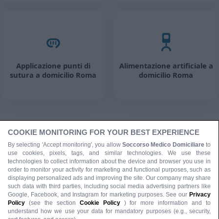
Applicazione punti di
Alimentazione artificiale a
sutura a domicilio Roma
domicilio Roma
COOKIE MONITORING FOR YOUR BEST EXPERIENCE
By selecting 'Accept monitoring', you allow
Soccorso Medico Domiciliare
to
use cookies, pixels, tags, and similar technologies. We use these
technologies to collect information about the device and browser you use in
order to monitor your activity for marketing and functional purposes, such as
displaying personalized ads and improving the site. Our company may share
such data with third parties, including social media advertising partners like
Google, Facebook, and Instagram for marketing purposes. See our
Privacy
Policy
(see the section
Cookie Policy
) for more information and to
understand how we use your data for mandatory purposes (e.g., security,