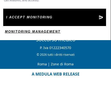
cart features, and access).
I ACCEPT MONITORING
MONITORING MANAGEMENT
Soccorso medico
P. Iva 01222340570
© 2026 tutti i diritti riservati
Roma
|
Zone di Roma
A MEDULA WEB RELEASE