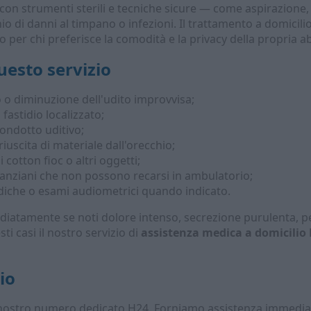
 con strumenti sterili e tecniche sicure — come aspirazione,
hio di danni al timpano o infezioni. Il trattamento a domicilio
 per chi preferisce la comodità e la privacy della propria a
esto servizio
 o diminuzione dell'udito improvvisa;
fastidio localizzato;
condotto uditivo;
riuscita di materiale dall'orecchio;
cotton fioc o altri oggetti;
 anziani che non possono recarsi in ambulatorio;
diche o esami audiometrici quando indicato.
diatamente se noti dolore intenso, secrezione purulenta, p
ti casi il nostro servizio di
assistenza medica a domicili
io
l nostro numero dedicato H24. Forniamo assistenza immediata