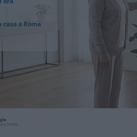
1 ora
 a casa a Roma
gle
ess Profile