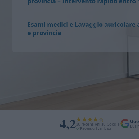
provincia – Intervento rapido entro 
Esami medici e Lavaggio auricolare
e provincia
4,2
Goo
36 recensioni su Google
Busin
Recensioni verificate