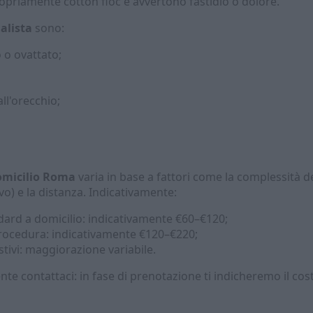
riamente cotton fioc e avvertono fastidio o dolore.
alista
sono:
 o ovattato;
l'orecchio;
domicilio Roma
varia in base a fattori come la complessità de
vo) e la distanza. Indicativamente:
dard a domicilio: indicativamente €60–€120;
procedura: indicativamente €120–€220;
stivi: maggiorazione variabile.
te contattaci: in fase di prenotazione ti indicheremo il cos