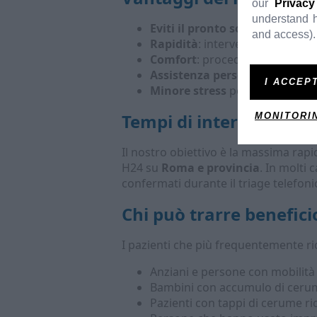
our
Privacy
understand h
Eviti il pronto soccorso
: riduc
and access).
Rapidità
: intervento pianificab
Comfort
: procedura eseguita ne
Assistenza personalizzata
: sp
I ACCEP
Minore stress
per bambini o pa
Tempi di intervento
MONITORI
Il nostro obiettivo è la massima rap
H24 su
Roma e provincia
. In molti
confermati durante il triage telefonico
Chi può trarre beneficio
I pazienti che più frequentemente ri
Anziani e persone con mobilità 
Bambini con accumulo di cerume
Pazienti con tappi di cerume ric