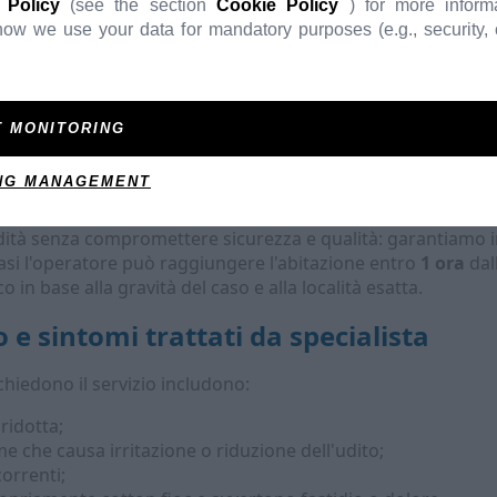
 Policy
(see the section
Cookie Policy
) for more inform
ow we use your data for mandatory purposes (e.g., security, c
i tempi di attesa e contatti in ambiente ospedaliero;
ile e spesso eseguibile entro 1 ora dall'allerta in tutta
Roma 
lla comodità della tua abitazione, ideale per anziani e perso
iegazioni chiare, consigli post-trattamento e disponibilità pe
T MONITORING
zienti con ansia da ambienti sanitari.
NG MANAGEMENT
idità senza compromettere sicurezza e qualità: garantiamo i
 casi l'operatore può raggiungere l'abitazione entro
1 ora
dal
 in base alla gravità del caso e alla località esatta.
 e sintomi trattati da specialista
chiedono il servizio includono:
ridotta;
 che causa irritazione o riduzione dell'udito;
orrenti;