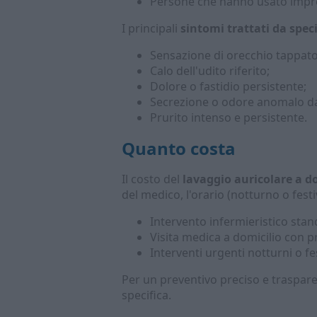
Persone che hanno usato improp
I principali
sintomi trattati da speci
Sensazione di orecchio tappato
Calo dell'udito riferito;
Dolore o fastidio persistente;
Secrezione o odore anomalo dal
Prurito intenso e persistente.
Quanto costa
Il costo del
lavaggio auricolare a 
del medico, l'orario (notturno o festi
Intervento infermieristico stan
Visita medica a domicilio con 
Interventi urgenti notturni o fe
Per un preventivo preciso e trasparen
specifica.