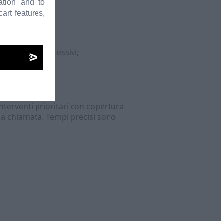
ation and to
art features,
e provincia
;
ne fragili;
r controlli successivi;
nterventi prioritari con copertura
la chiamata. Tempi precisi sono