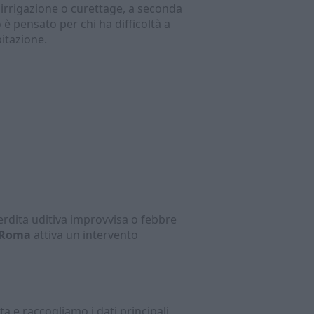
 irrigazione o curettage, a seconda
 è pensato per chi ha difficoltà a
bitazione.
erdita uditiva improvvisa o febbre
o Roma
attiva un intervento
 e raccogliamo i dati principali