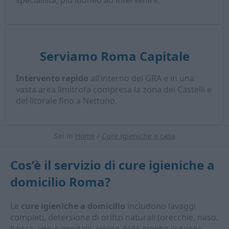
specialista, più idoneo ad intervenire.
Serviamo Roma Capitale
Intervento rapido
all’interno del GRA e in una
vasta area limitrofa compresa la zona dei Castelli e
del litorale fino a Nettuno.
Sei in
Home
/
Cure igieniche a casa
Cos’è il servizio di
cure igieniche a
domicilio Roma
?
Le
cure igieniche a domicilio
includono lavaggi
completi, detersione di orifizi naturali (orecchie, naso,
bocca, ano e genitali), igiene delle pieghe cutanee,