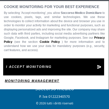
COOKIE MONITORING FOR YOUR BEST EXPERIENCE
By selecting 'Accept monitoring', you allow
Soccorso Medico Domiciliare
to
use cookies, pixels, tags, and similar technologies. We use these
technologies to collect information about the device and browser you use in
order to monitor your activity for marketing and functional purposes, such as
displaying personalized ads and improving the site. Our company may share
such data with third parties, including social media advertising partners like
Google, Facebook, and Instagram for marketing purposes. See our
Privacy
Policy
(see the section
Cookie Policy
) for more information and to
understand how we use your data for mandatory purposes (e.g., security,
cart features, and access).
I ACCEPT MONITORING
MONITORING MANAGEMENT
Soccorso medico
P. Iva 01222340570
© 2026 tutti i diritti riservati