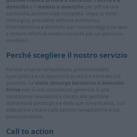
guardia medica privata a domicilio
, il
dottore a
domicilio
e il
medico a domicilio
per offrire una
continuità assistenziale completa. Dopo la visita
chirurgica, possiamo attivare assistenza
infermieristica a domicilio per monitoraggi e terapie
e inviare referti al medico curante per un percorso
condiviso.
Perché scegliere il nostro servizio
Perché uniamo tempestività, professionalità
specialistica e un approccio pratico e centrato sul
paziente. La
visita chirurgo bariatrico a domicilio
Roma
non è una consulenza generica: è una
valutazione specialistica mirata alla gestione
dell’obesità patologica e delle sue complicanze, con
indicazioni chiare sulle opzioni terapeutiche e sui
passi successivi.
Call to action