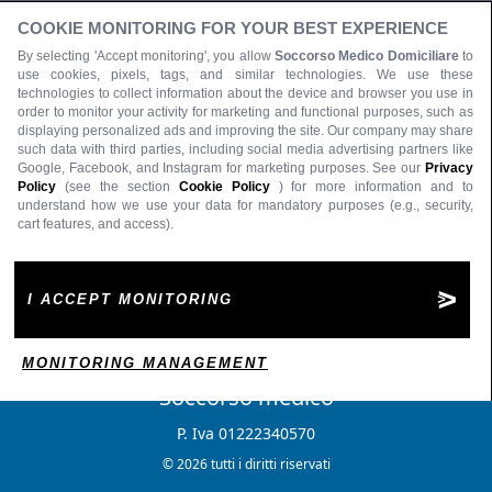
COOKIE MONITORING FOR YOUR BEST EXPERIENCE
By selecting 'Accept monitoring', you allow
Soccorso Medico Domiciliare
to
use cookies, pixels, tags, and similar technologies. We use these
technologies to collect information about the device and browser you use in
order to monitor your activity for marketing and functional purposes, such as
displaying personalized ads and improving the site. Our company may share
such data with third parties, including social media advertising partners like
Google, Facebook, and Instagram for marketing purposes. See our
Privacy
Policy
(see the section
Cookie Policy
) for more information and to
understand how we use your data for mandatory purposes (e.g., security,
cart features, and access).
I ACCEPT MONITORING
MONITORING MANAGEMENT
Soccorso medico
P. Iva 01222340570
© 2026 tutti i diritti riservati