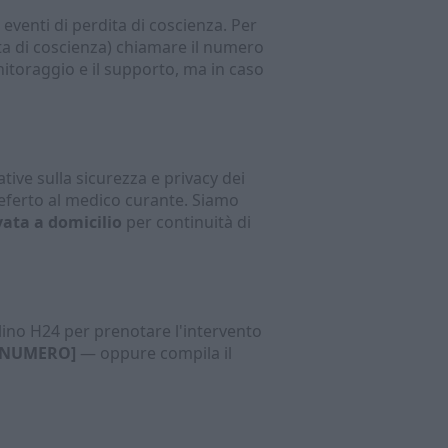
venti di perdita di coscienza. Per
eta di coscienza) chiamare il numero
itoraggio e il supporto, ma in caso
ve sulla sicurezza e privacy dei
l referto al medico curante. Siamo
ata a domicilio
per continuità di
lino H24 per prenotare l'intervento
I NUMERO]
— oppure compila il