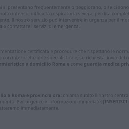
 si presentano frequentemente o peggiorano, o se ci sono e
molto intenso, difficoltà respiratoria severa, perdita compl
e. Il nostro servizio può intervenire in urgenza per il mon
e contattare i servizi di emergenza.
entazione certificata e procedure che rispettano le normati
o con interpretazione specialistica e, su richiesta, invio de
ermieristico a domicilio Roma
e come
guardia medica priv
ilio a Roma e provincia ora:
chiama subito il nostro centra
tamento. Per urgenze e informazioni immediate:
[INSERISC
ontatteremo immediatamente.