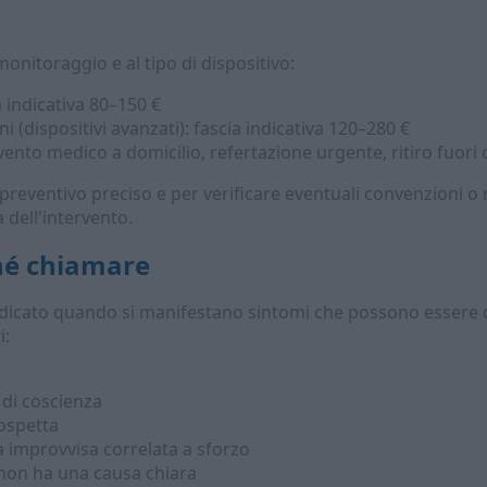
 monitoraggio e al tipo di dispositivo:
a indicativa 80–150 €
i (dispositivi avanzati): fascia indicativa 120–280 €
rvento medico a domicilio, refertazione urgente, ritiro fuori 
 preventivo preciso e per verificare eventuali convenzioni o
 dell'intervento.
ché chiamare
dicato quando si manifestano sintomi che possono essere co
i:
 di coscienza
sospetta
ia improvvisa correlata a sforzo
 non ha una causa chiara