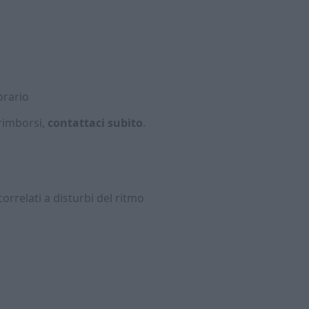
orario
 rimborsi,
contattaci subito
.
rrelati a disturbi del ritmo