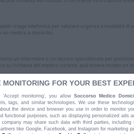
via una richiesta via modulo: ti forniremo informazioni imm
apido triage telefonico per valutare urgenza e modalità di a
o un medico a domicilio.
inviamo un infermiere o un tecnico specializzato per posizion
i o su richiesta del medico curante, può essere inviato un 
 MONITORING FOR YOUR BEST EXPE
 'Accept monitoring', you allow
Soccorso Medico Domicil
odi in punti scelti per minimizzare gli artefatti, attiverà il re
els, tags, and similar technologies. We use these technologi
e attività e gestione dell'apparecchio. Alla fine del period
about the device and browser you use in order to monitor your
mo il ritiro.
d functional purposes, such as displaying personalized ads 
r company may share such data with third parties, including
partners like Google, Facebook, and Instagram for marketing 