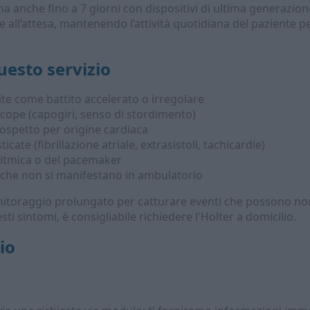
 anche fino a 7 giorni con dispositivi di ultima generazione.
 e all’attesa, mantenendo l’attività quotidiana del paziente 
esto servizio
ite come battito accelerato o irregolare
ncope (capogiri, senso di stordimento)
sospetto per origine cardiaca
icate (fibrillazione atriale, extrasistoli, tachicardie)
aritmica o del pacemaker
 che non si manifestano in ambulatorio
itoraggio prolungato per catturare eventi che possono non
ti sintomi, è consigliabile richiedere l'Holter a domicilio.
io