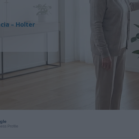
cia – Holter
gle
ess Profile