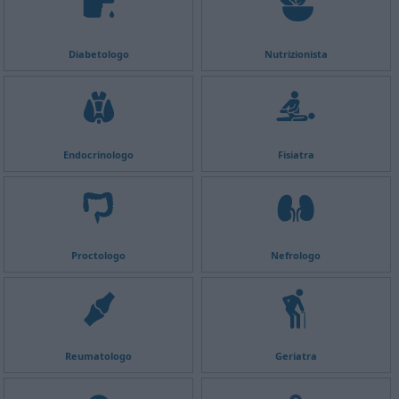
Diabetologo
Nutrizionista
Endocrinologo
Fisiatra
Proctologo
Nefrologo
Reumatologo
Geriatra