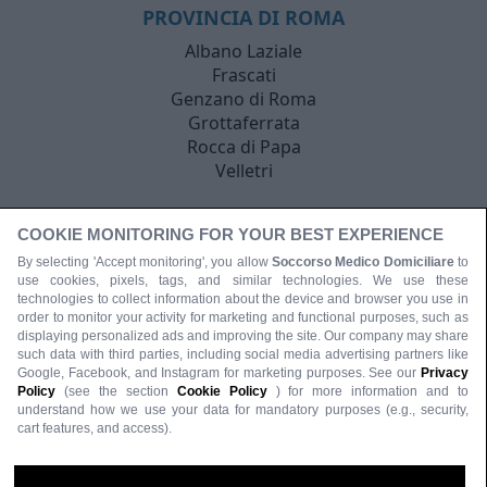
PROVINCIA DI ROMA
Albano Laziale
Frascati
Genzano di Roma
Grottaferrata
Rocca di Papa
Velletri
COOKIE MONITORING FOR YOUR BEST EXPERIENCE
By selecting 'Accept monitoring', you allow
Soccorso Medico Domiciliare
to
use cookies, pixels, tags, and similar technologies. We use these
technologies to collect information about the device and browser you use in
order to monitor your activity for marketing and functional purposes, such as
displaying personalized ads and improving the site. Our company may share
such data with third parties, including social media advertising partners like
Google, Facebook, and Instagram for marketing purposes. See our
Privacy
Policy
(see the section
Cookie Policy
) for more information and to
understand how we use your data for mandatory purposes (e.g., security,
cart features, and access).