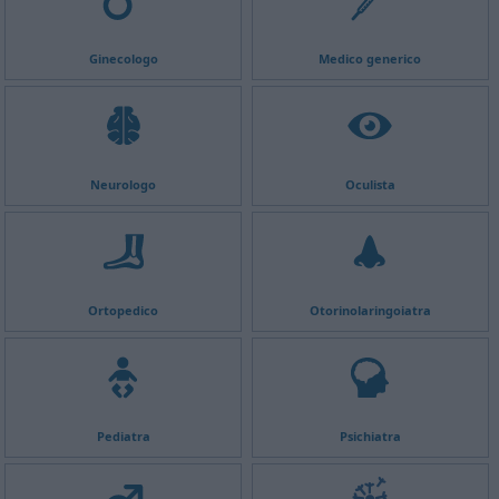
Ginecologo
Medico generico
Neurologo
Oculista
Ortopedico
Otorinolaringoiatra
Pediatra
Psichiatra