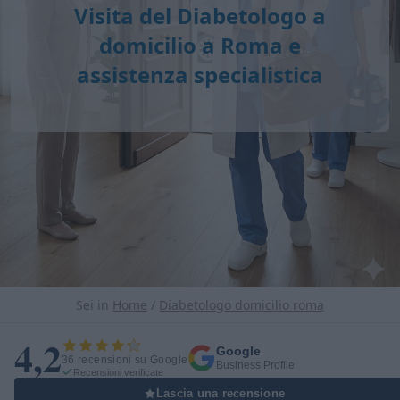
Visita del Diabetologo a
domicilio a Roma e
assistenza specialistica
Sei in
Home
/
Diabetologo domicilio roma
4,2
Google
36 recensioni su Google
Business Profile
Recensioni verificate
Lascia una recensione