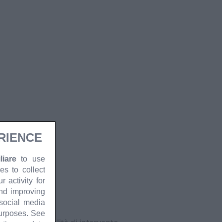
RIENCE
iare
to use
es to collect
 activity for
and improving
 social media
ntomi.
purposes. See