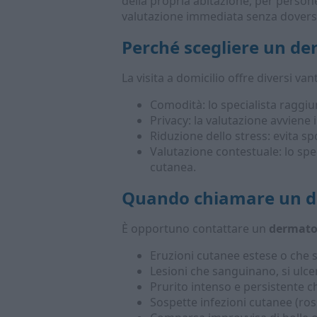
della propria abitazione, per persone
valutazione immediata senza doversi
Perché scegliere un
de
La visita a domicilio offre diversi van
Comodità: lo specialista raggiun
Privacy: la valutazione avviene 
Riduzione dello stress: evita spo
Valutazione contestuale: lo spe
cutanea.
Quando chiamare un
d
È opportuno contattare un
dermato
Eruzioni cutanee estese o che 
Lesioni che sanguinano, si ulc
Prurito intenso e persistente c
Sospette infezioni cutanee (ros