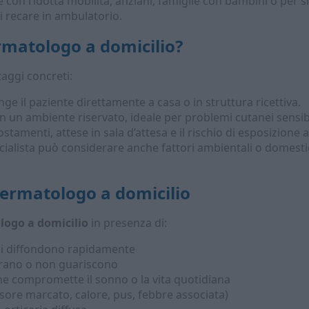
 con ridotta mobilità, anziani, famiglie con bambini o per s
 recare in ambulatorio.
rmatologo a domicilio
?
taggi concreti:
ge il paziente direttamente a casa o in struttura ricettiva.
in un ambiente riservato, ideale per problemi cutanei sensibi
stamenti, attese in sala d’attesa e il rischio di esposizione ad
cialista può considerare anche fattori ambientali o domestic
ermatologo
a domicilio
logo a domicilio
in presenza di:
si diffondono rapidamente
erano o non guariscono
he compromette il sonno o la vita quotidiana
sore marcato, calore, pus, febbre associata)