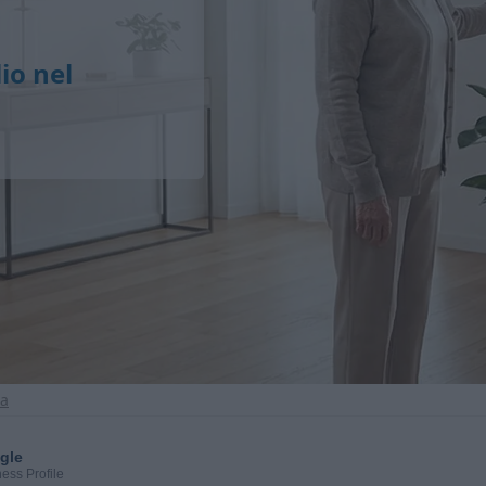
io nel
ma
gle
ess Profile