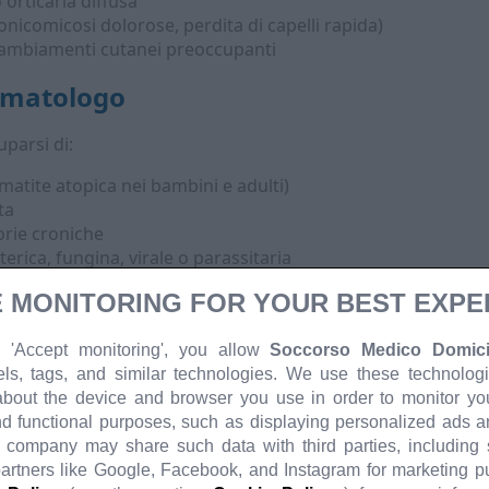
orticaria diffusa
onicomicosi dolorose, perdita di capelli rapida)
 cambiamenti cutanei preoccupanti
rmatologo
parsi di:
matite atopica nei bambini e adulti)
ta
orie croniche
terica, fungina, virale o parassitaria
elli, comprese alopecie e onicomicosi
 MONITORING FOR YOUR BEST EXPE
vi e sospetti di neoplasie cutanee
se con manifestazioni cutanee (venereologia)
 'Accept monitoring', you allow
Soccorso Medico Domicil
a dermatologica a domicilio
els, tags, and similar technologies. We use these technologi
about the device and browser you use in order to monitor your
d functional purposes, such as displaying personalized ads 
si chiare e semplici:
r company may share such data with third parties, including
hiama il nostro servizio e fornisce informazioni di base sui si
partners like Google, Facebook, and Instagram for marketing 