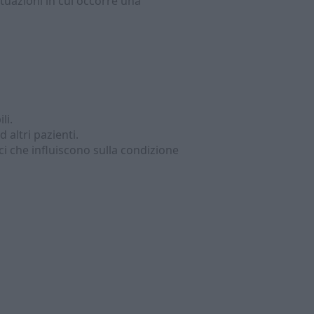
ituazioni in cui occorre una
li.
 altri pazienti.
i che influiscono sulla condizione