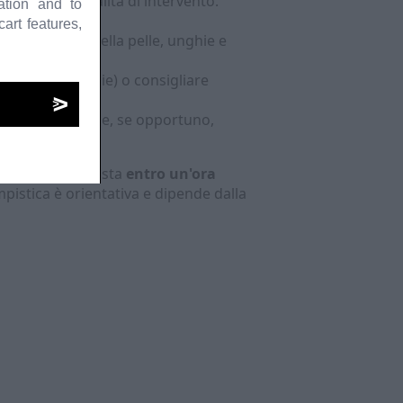
urgenza e modalità di intervento.
ation and to
iù idoneo.
art features,
ame obiettivo della pelle, unghie e
ematici, biopsie) o consigliare
ione domiciliare e, se opportuno,
o di uno specialista
entro un'ora
mpistica è orientativa e dipende dalla