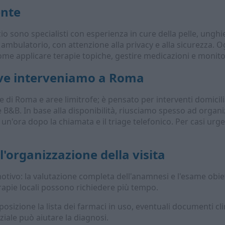
ente
o sono specialisti con esperienza in cure della pelle, unghie 
a in ambulatorio, con attenzione alla privacy e alla sicurezza.
ome applicare terapie topiche, gestire medicazioni e monito
ove interveniamo a Roma
ale di Roma e aree limitrofe; è pensato per interventi domici
l e B&B. In base alla disponibilità, riusciamo spesso ad orga
n'ora dopo la chiamata e il triage telefonico. Per casi urgent
'organizzazione della visita
otivo: la valutazione completa dell'anamnesi e l'esame obie
rapie locali possono richiedere più tempo.
osizione la lista dei farmaci in uso, eventuali documenti clini
iziale può aiutare la diagnosi.