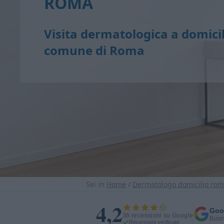
ROMA
Visita dermatologica a domicil
comune di Roma
Sei in
Home
/
Dermatologo domicilio ro
4,2
Goo
36 recensioni su Google
Busin
Recensioni verificate