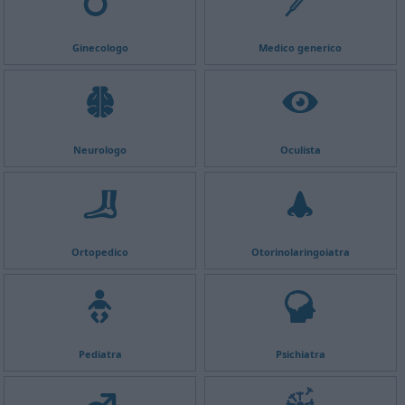
Ginecologo
Medico generico
Neurologo
Oculista
Ortopedico
Otorinolaringoiatra
Pediatra
Psichiatra