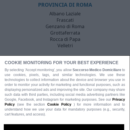
PROVINCIA DI ROMA
Albano Laziale
Frascati
Genzano di Roma
Grottaferrata
Rocca di Papa
Velletri
COOKIE MONITORING FOR YOUR BEST EXPERIENCE
By selecting 'Accept monitoring', you allow
Soccorso Medico Domiciliare
to
use cookies, pixels, tags, and similar technologies. We use these
technologies to collect information about the device and browser you use in
order to monitor your activity for marketing and functional purposes, such as
displaying personalized ads and improving the site. Our company may share
such data with third parties, including social media advertising partners like
Google, Facebook, and Instagram for marketing purposes. See our
Privacy
Policy
(see the section
Cookie Policy
) for more information and to
understand how we use your data for mandatory purposes (e.g., security,
cart features, and access).