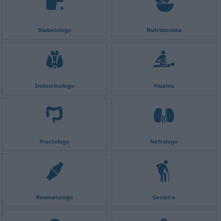
Diabetologo
Nutrizionista
Endocrinologo
Fisiatra
Proctologo
Nefrologo
Reumatologo
Geriatra