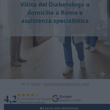
Visita del Diabetologo a
domicilio a Roma e
assistenza specialistica
Sei in
Home
/
Diabetologo domicilio roma
4,2
Google
36 recensioni su Google
Business Profile
Recensioni verificate
Lascia una recensione