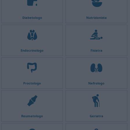
Diabetologo
Nutrizionista
Endocrinologo
Fisiatra
Proctologo
Nefrologo
Reumatologo
Geriatra