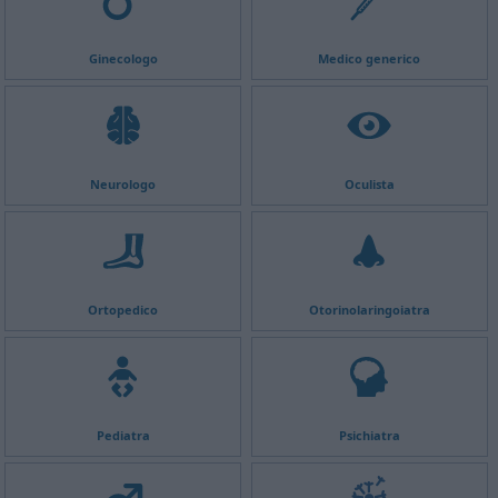
Ginecologo
Medico generico
Neurologo
Oculista
Ortopedico
Otorinolaringoiatra
Pediatra
Psichiatra