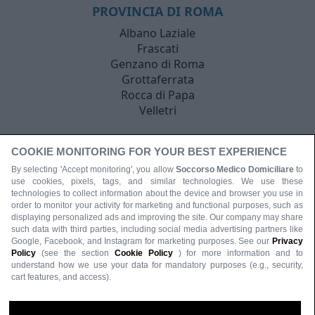
PROVINCIA DI ROMA
Albano Laziale
Frascati
Genzano di Roma
Grottaferrata
Rocca di Papa
Velletri
COOKIE MONITORING FOR YOUR BEST EXPERIENCE
By selecting 'Accept monitoring', you allow
Soccorso Medico Domiciliare
to
use cookies, pixels, tags, and similar technologies. We use these
technologies to collect information about the device and browser you use in
order to monitor your activity for marketing and functional purposes, such as
displaying personalized ads and improving the site. Our company may share
such data with third parties, including social media advertising partners like
Google, Facebook, and Instagram for marketing purposes. See our
Privacy
Policy
(see the section
Cookie Policy
) for more information and to
understand how we use your data for mandatory purposes (e.g., security,
cart features, and access).