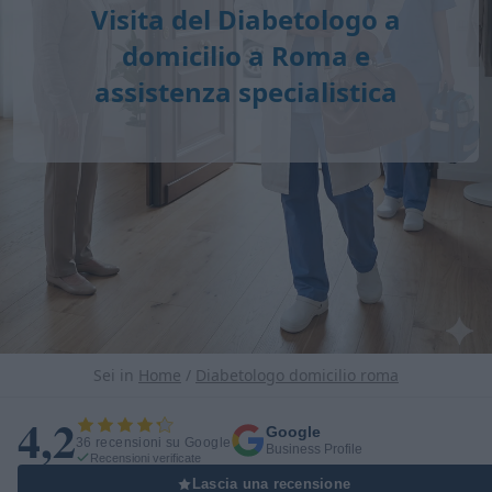
Visita del Diabetologo a
domicilio a Roma e
assistenza specialistica
Sei in
Home
/
Diabetologo domicilio roma
4,2
Google
36 recensioni su Google
Business Profile
Recensioni verificate
Lascia una recensione