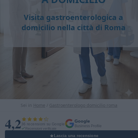
Visita gastroenterologica a
domicilio
nella città di Roma
Sei in
Home
/
Gastroenterologo domicilio roma
4,2
Google
36 recensioni su Google
Business Profile
Recensioni verificate
Lascia una recensione