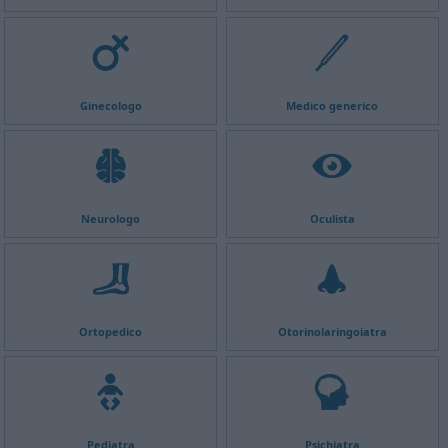
Ginecologo
Medico generico
Neurologo
Oculista
Ortopedico
Otorinolaringoiatra
Pediatra
Psichiatra