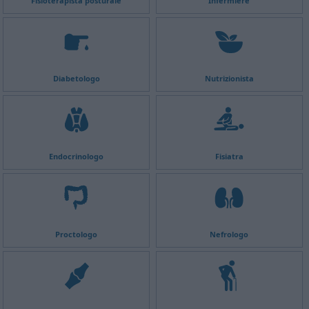
Fisioterapista posturale
Infermiere
Diabetologo
Nutrizionista
Endocrinologo
Fisiatra
Proctologo
Nefrologo