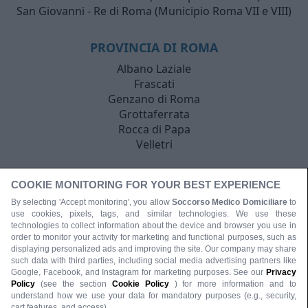
San Giovanni - Re di Roma (Municipio Roma VII e VIII)
PROVINCIA DI ROMA
Albano Laziale
Frascati
Genzano di Roma
Grottaferrata
Rocca di Papa
Velletri
COOKIE MONITORING FOR YOUR BEST EXPERIENCE
By selecting 'Accept monitoring', you allow
Soccorso Medico Domiciliare
to
use cookies, pixels, tags, and similar technologies. We use these
technologies to collect information about the device and browser you use in
order to monitor your activity for marketing and functional purposes, such as
displaying personalized ads and improving the site. Our company may share
such data with third parties, including social media advertising partners like
Google, Facebook, and Instagram for marketing purposes. See our
Privacy
Policy
(see the section
Cookie Policy
) for more information and to
understand how we use your data for mandatory purposes (e.g., security,
cart features, and access).