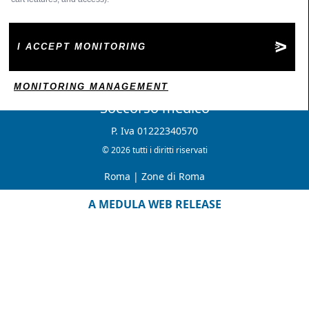
I ACCEPT MONITORING
MONITORING MANAGEMENT
Soccorso medico
P. Iva 01222340570
© 2026 tutti i diritti riservati
Roma
|
Zone di Roma
A MEDULA WEB RELEASE