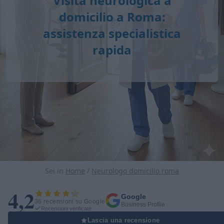
Visita neurologica a
domicilio a Roma:
assistenza specialistica
rapida
Sei in
Home
/
Neurologo domicilio roma
4,2
Google
36 recensioni su Google
Business Profile
Recensioni verificate
Lascia una recensione