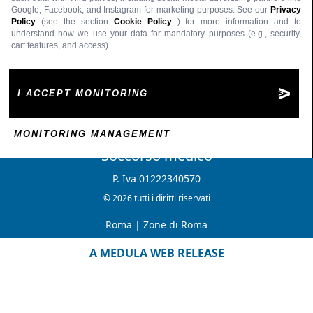
Google, Facebook, and Instagram for marketing purposes. See our
Privacy
Policy
(see the section
Cookie Policy
) for more information and to
understand how we use your data for mandatory purposes (e.g., security,
cart features, and access).
I ACCEPT MONITORING
MONITORING MANAGEMENT
Soccorso medico
P. Iva 01222340570
© 2026 tutti i diritti riservati
Roma
|
Zone di Roma
A MEDULA WEB RELEASE