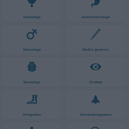
Ematologo
Gastroenterologo
Ginecologo
Medico generico
Neurologo
Oculista
Ortopedico
Otorinolaringoiatra