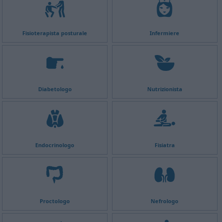
Fisioterapista posturale
Infermiere
Diabetologo
Nutrizionista
Endocrinologo
Fisiatra
Proctologo
Nefrologo