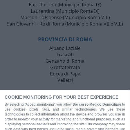
Eur - Torrino (Municipio Roma IX)
Laurentina (Municipio Roma IX)
Marconi - Ostiense (Municipio Roma VIII)
San Giovanni - Re di Roma (Municipio Roma VII e VIII)
PROVINCIA DI ROMA
Albano Laziale
Frascati
Genzano di Roma
Grottaferrata
Rocca di Papa
Velletri
COOKIE MONITORING FOR YOUR BEST EXPERIENCE
By selecting 'Accept monitoring', you allow
Soccorso Medico Domiciliare
to
use cookies, pixels, tags, and similar technologies. We use these
technologies to collect information about the device and browser you use in
order to monitor your activity for marketing and functional purposes, such as
displaying personalized ads and improving the site. Our company may share
such data with third parties, including social media advertising partners like