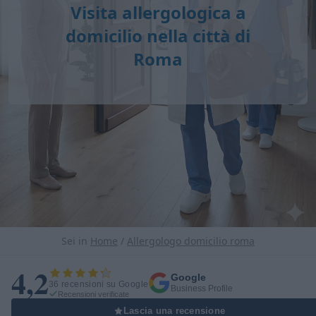
Visita allergologica a
domicilio nella città di
Roma
Sei in
Home
/
Allergologo domicilio roma
4,2
Google
36 recensioni su Google
Business Profile
Recensioni verificate
Lascia una recensione