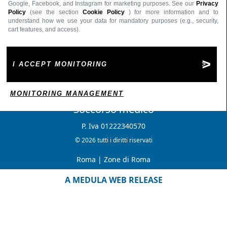
Google, Facebook, and Instagram for marketing purposes. See our
Privacy
Policy
(see the section
Cookie Policy
) for more information and to
understand how we use your data for mandatory purposes (e.g., security,
cart features, and access).
I ACCEPT MONITORING
MONITORING MANAGEMENT
Soccorso medico
P. Iva 01222340570
© 2026 tutti i diritti riservati
Roma
|
Zone di Roma
A MEDULA WEB RELEASE