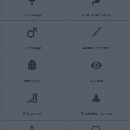
Ematologo
Gastroenterologo
Ginecologo
Medico generico
Neurologo
Oculista
Ortopedico
Otorinolaringoiatra