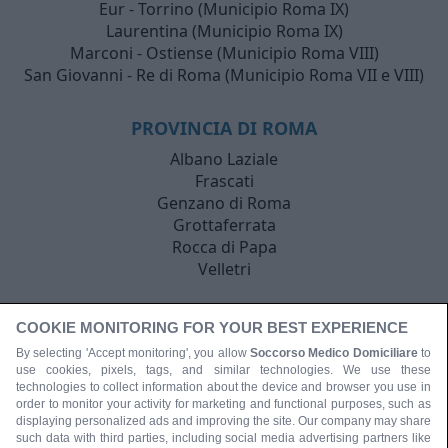
Eur - Torrino (Municipio Roma IX)
Laurentina (Municipio Roma IX)
Marconi - Ostiense (Municipio Roma VIII)
San Giovanni - Re di Roma (Municipio Roma VII e VIII)
PROVINCIA DI ROMA
Albano Laziale
Frascati
Genzano di Roma
Grottaferrata
Rocca di Papa
Velletri
COOKIE MONITORING FOR YOUR BEST EXPERIENCE
By selecting 'Accept monitoring', you allow
Soccorso Medico Domiciliare
to
use cookies, pixels, tags, and similar technologies. We use these
technologies to collect information about the device and browser you use in
order to monitor your activity for marketing and functional purposes, such as
displaying personalized ads and improving the site. Our company may share
such data with third parties, including social media advertising partners like