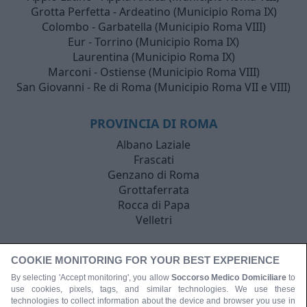
Grotta Perfetta - Ardeatino (Municipio Roma IX)
Colombo - Garbatella (Municipio Roma VIII)
Eur - Torrino (Municipio Roma IX)
Laurentina (Municipio Roma IX)
Marconi - Ostiense (Municipio Roma VIII)
San Giovanni - Re di Roma (Municipio Roma VII e VIII)
PROVINCIA DI ROMA
Albano Laziale
Frascati
Genzano di Roma
Grottaferrata
Rocca di Papa
Velletri
COOKIE MONITORING FOR YOUR BEST EXPERIENCE
By selecting 'Accept monitoring', you allow
Soccorso Medico Domiciliare
to
use cookies, pixels, tags, and similar technologies. We use these
technologies to collect information about the device and browser you use in