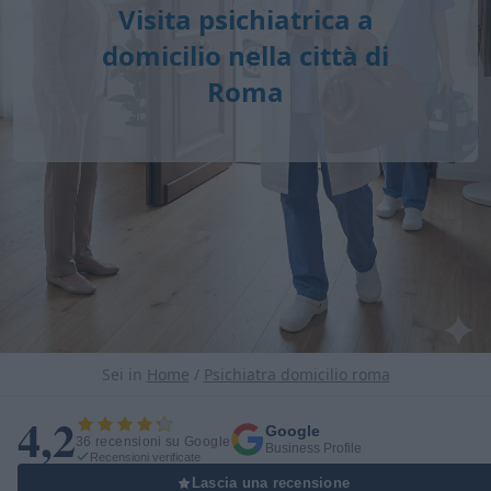
Visita psichiatrica a
domicilio nella città di
Roma
Sei in
Home
/
Psichiatra domicilio roma
4,2
Google
36 recensioni su Google
Business Profile
Recensioni verificate
Lascia una recensione