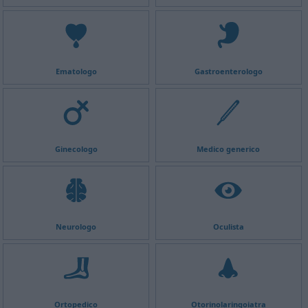
Ematologo
Gastroenterologo
Ginecologo
Medico generico
Neurologo
Oculista
Ortopedico
Otorinolaringoiatra