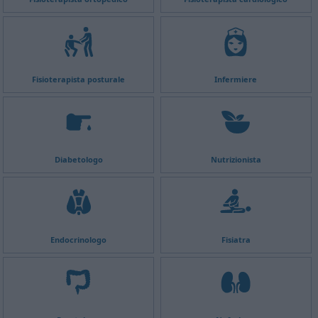
Fisioterapista posturale
Infermiere
Diabetologo
Nutrizionista
Endocrinologo
Fisiatra