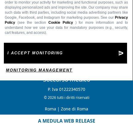
order to monitor your activity for marketing and functional purposes, such as
displaying personalized ads and improving the site. Our company may share
such data with third parties, including social media advertising partners like
Google, Facebook, and Instagram for marketing purposes. See our
Privacy
Policy
(see the section
Cookie Policy
) for more information and to
understand how we use your data for mandatory purposes (e.g., security,
cart features, and access).
I ACCEPT MONITORING
MONITORING MANAGEMENT
Soccorso medico
P. Iva 01222340570
© 2026 tutti i diritti riservati
Roma
|
Zone di Roma
A MEDULA WEB RELEASE