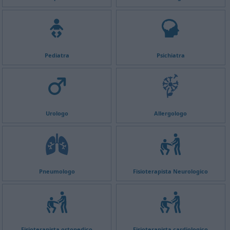
Pediatra
Psichiatra
Urologo
Allergologo
Pneumologo
Fisioterapista Neurologico
Fisioterapista ortopedico
Fisioterapista cardiologico