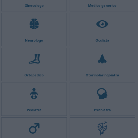
Ginecologo
Medico generico
Neurologo
Oculista
Ortopedico
Otorinolaringoiatra
Pediatra
Psichiatra