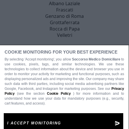
Albano Laziale
Frascati
Genzano di Roma
Grottaferrata
Rocca di Papa
Velletri
COOKIE MONITORING FOR YOUR BEST EXPERIENCE
By selecting 'Accept monitoring', you allow
Soccorso Medico Domiciliare
to
use cookies, pixels, tags, and similar technologies. We use these
technologies to collect information about the device and browser you use in
order to monitor your activity for marketing and functional purposes, such as
displaying personalized ads and improving the site. Our company may share
such data with third parties, including social media advertising partners like
Google, Facebook, and Instagram for marketing purposes. See our
Privacy
Policy
(see the section
Cookie Policy
) for more information and to
understand how we use your data for mandatory purposes (e.g., security,
cart features, and access).
I ACCEPT MONITORING