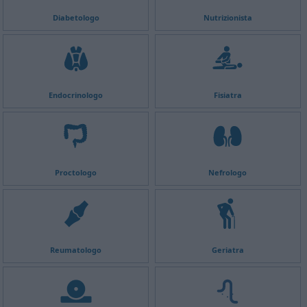
Diabetologo
Nutrizionista
Endocrinologo
Fisiatra
Proctologo
Nefrologo
Reumatologo
Geriatra