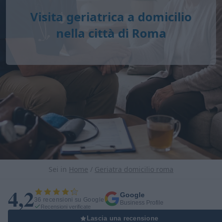
Visita geriatrica a domicilio
nella città di Roma
Sei in
Home
/
Geriatra domicilio roma
4,2
Google
36 recensioni su Google
Business Profile
Recensioni verificate
Lascia una recensione