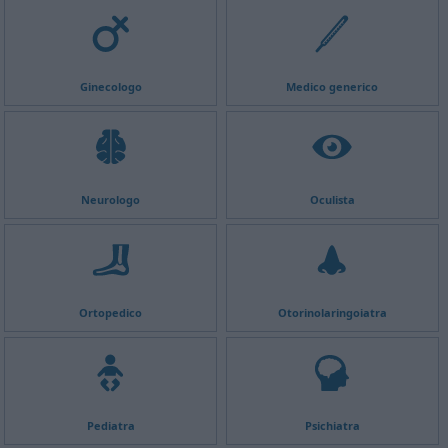
Ginecologo
Medico generico
Neurologo
Oculista
Ortopedico
Otorinolaringoiatra
Pediatra
Psichiatra