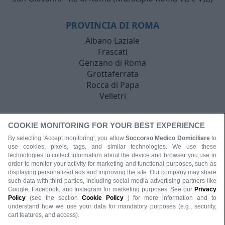
PROVINCIA DI ROMA
Albano Laziale
Frascati
Genzano di Roma
Grottaferrata
Rocca di Papa
Velletri
COOKIE MONITORING FOR YOUR BEST EXPERIENCE
By selecting 'Accept monitoring', you allow
Soccorso Medico Domiciliare
to
use cookies, pixels, tags, and similar technologies. We use these
technologies to collect information about the device and browser you use in
order to monitor your activity for marketing and functional purposes, such as
displaying personalized ads and improving the site. Our company may share
such data with third parties, including social media advertising partners like
Google, Facebook, and Instagram for marketing purposes. See our
Privacy
Policy
(see the section
Cookie Policy
) for more information and to
understand how we use your data for mandatory purposes (e.g., security,
cart features, and access).