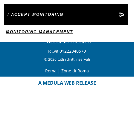
I ACCEPT MONITORING
MONITORING MANAGEMENT
Soccorso medico
P. Iva 01222340570
© 2026 tutti i diritti riservati
Roma
|
Zone di Roma
A MEDULA WEB RELEASE