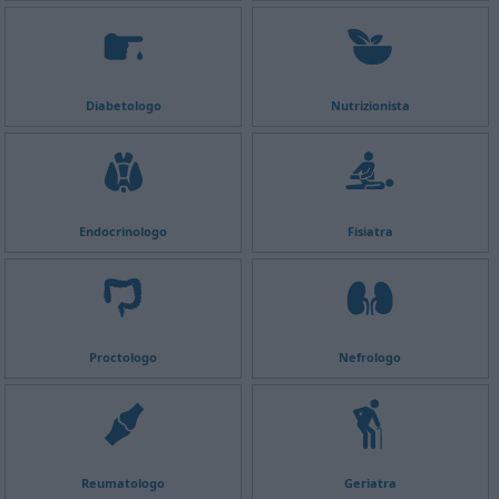
Diabetologo
Nutrizionista
Endocrinologo
Fisiatra
Proctologo
Nefrologo
Reumatologo
Geriatra