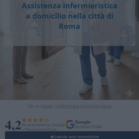
Assistenza infermieristica
a domicilio nella città di
Roma
Sei in
Home
/
Infermiere domicilio roma
4,2
Google
36 recensioni su Google
Business Profile
Recensioni verificate
Lascia una recensione