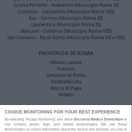
Grotta Perfetta - Ardeatino (Municipio Roma IX)
Colombo - Garbatella (Municipio Roma VIII)
Eur - Torrino (Municipio Roma IX)
Laurentina (Municipio Roma IX)
Marconi - Ostiense (Municipio Roma VIII)
San Giovanni - Re di Roma (Municipio Roma VII e VIII)
PROVINCIA DI ROMA
Albano Laziale
Frascati
Genzano di Roma
Grottaferrata
Rocca di Papa
Velletri
COOKIE MONITORING FOR YOUR BEST EXPERIENCE
By selecting 'Accept monitoring', you allow
Soccorso Medico Domiciliare
to
use cookies, pixels, tags, and similar technologies. We use these
technologies to collect information about the device and browser you use in