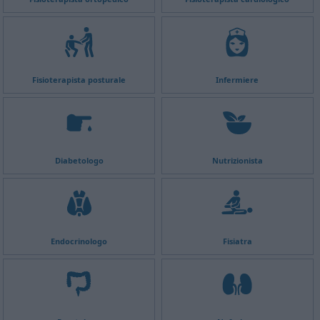
Fisioterapista posturale
Infermiere
Diabetologo
Nutrizionista
Endocrinologo
Fisiatra