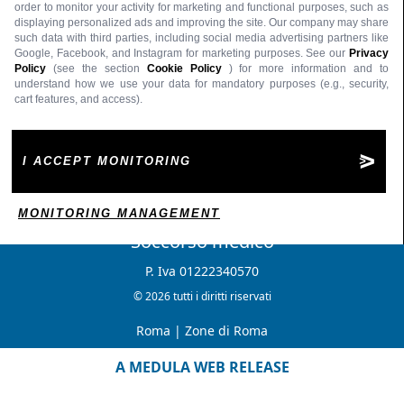
order to monitor your activity for marketing and functional purposes, such as
displaying personalized ads and improving the site. Our company may share
such data with third parties, including social media advertising partners like
Google, Facebook, and Instagram for marketing purposes. See our
Privacy
Policy
(see the section
Cookie Policy
) for more information and to
understand how we use your data for mandatory purposes (e.g., security,
cart features, and access).
I ACCEPT MONITORING
MONITORING MANAGEMENT
Soccorso medico
P. Iva 01222340570
© 2026 tutti i diritti riservati
Roma
|
Zone di Roma
A MEDULA WEB RELEASE