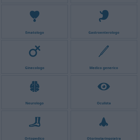
Ematologo
Gastroenterologo
Ginecologo
Medico generico
Neurologo
Oculista
Ortopedico
Otorinolaringoiatra