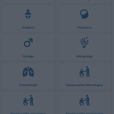
Pediatra
Psichiatra
Urologo
Allergologo
Pneumologo
Fisioterapista Neurologico
Fisioterapista ortopedico
Fisioterapista cardiologico