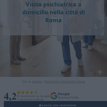
Visita psichiatrica a
domicilio nella città di
Roma
Sei in
Home
/
Psichiatra domicilio roma
4,2
Google
36 recensioni su Google
Business Profile
Recensioni verificate
Lascia una recensione