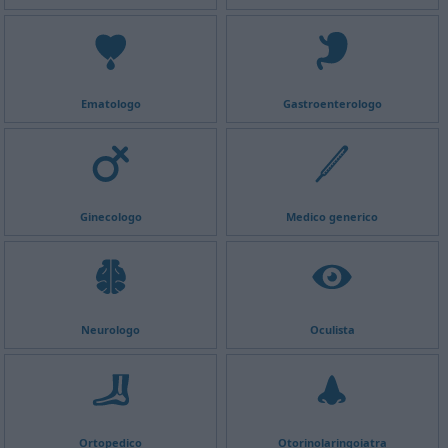
Ematologo
Gastroenterologo
Ginecologo
Medico generico
Neurologo
Oculista
Ortopedico
Otorinolaringoiatra