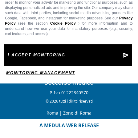
order to monitor your activity for marketing and functional purposes, such as
displaying personalized ads and improving the site. Our company may share
such data with third parties, including social media advertising partners like
Google, Facebook, and Instagram for marketing purposes. See our
Privacy
Policy
(see the section
Cookie Policy
) for more information and to
understand how we use your data for mandatory purposes (e.g., security,
cart features, and access).
I ACCEPT MONITORING
MONITORING MANAGEMENT
Soccorso medico
P. Iva 01222340570
© 2026 tutti i diritti riservati
Roma
|
Zone di Roma
A MEDULA WEB RELEASE