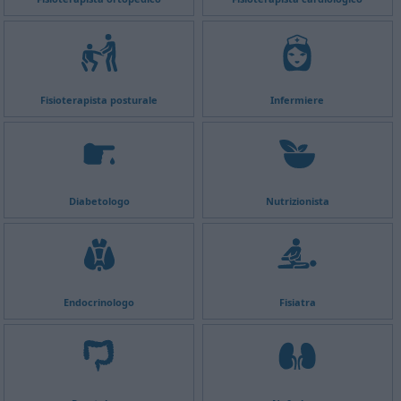
Fisioterapista posturale
Infermiere
Diabetologo
Nutrizionista
Endocrinologo
Fisiatra