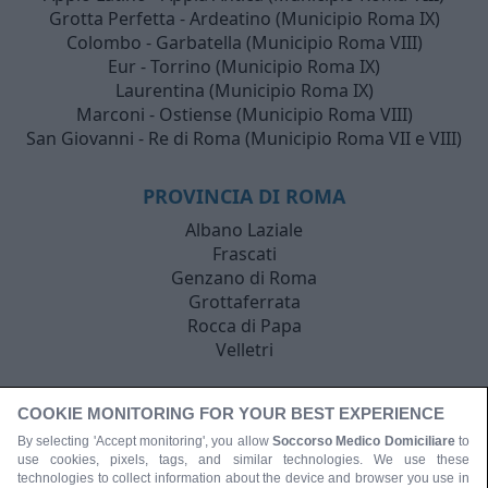
Grotta Perfetta - Ardeatino (Municipio Roma IX)
Colombo - Garbatella (Municipio Roma VIII)
Eur - Torrino (Municipio Roma IX)
Laurentina (Municipio Roma IX)
Marconi - Ostiense (Municipio Roma VIII)
San Giovanni - Re di Roma (Municipio Roma VII e VIII)
PROVINCIA DI ROMA
Albano Laziale
Frascati
Genzano di Roma
Grottaferrata
Rocca di Papa
Velletri
COOKIE MONITORING FOR YOUR BEST EXPERIENCE
By selecting 'Accept monitoring', you allow
Soccorso Medico Domiciliare
to
use cookies, pixels, tags, and similar technologies. We use these
technologies to collect information about the device and browser you use in