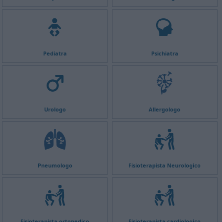
Pediatra
Psichiatra
Urologo
Allergologo
Pneumologo
Fisioterapista Neurologico
Fisioterapista ortopedico
Fisioterapista cardiologico