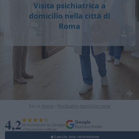
Visita psichiatrica a
domicilio nella città di
Roma
Sei in
Home
/
Psichiatra domicilio roma
4,2
Google
36 recensioni su Google
Business Profile
Recensioni verificate
Lascia una recensione