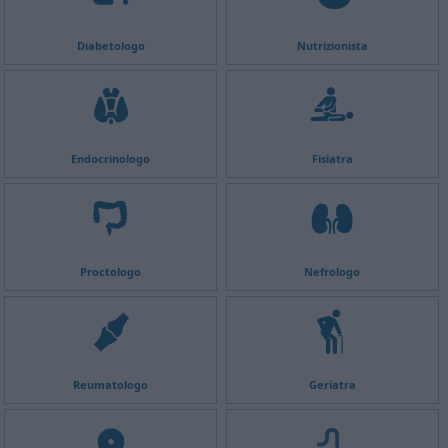
Diabetologo
Nutrizionista
Endocrinologo
Fisiatra
Proctologo
Nefrologo
Reumatologo
Geriatra