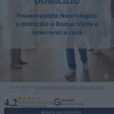
DOMICILIO
Fisioterapista Neurologico
a domicilio a Roma: visite e
interventi a casa
Sei in
Home
/
Fisioterapista Neurologico domicilio roma
4,2
Google
36 recensioni su Google
Business Profile
Recensioni verificate
Lascia una recensione