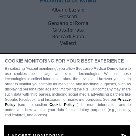
PROVINCIA DI ROMA
Albano Laziale
Frascati
Genzano di Roma
Grottaferrata
Rocca di Papa
Velletri
COOKIE MONITORING FOR YOUR BEST EXPERIENCE
By selecting 'Accept monitoring', you allow
Soccorso Medico Domiciliare
to
use cookies, pixels, tags, and similar technologies. We use these
technologies to collect information about the device and browser you use in
order to monitor your activity for marketing and functional purposes, such as
displaying personalized ads and improving the site. Our company may share
such data with third parties, including social media advertising partners like
Google, Facebook, and Instagram for marketing purposes. See our
Privacy
Policy
(see the section
Cookie Policy
) for more information and to
understand how we use your data for mandatory purposes (e.g., security,
cart features, and access).
I ACCEPT MONITORING