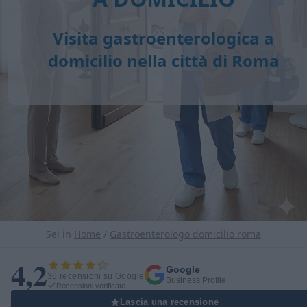
Visita gastroenterologica a
domicilio
nella città di Roma
Sei in
Home
/
Gastroenterologo domicilio roma
4,2
Google
36 recensioni su Google
Business Profile
Recensioni verificate
Lascia una recensione