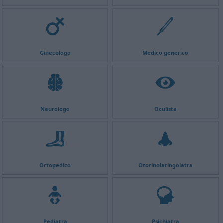
Ginecologo
Medico generico
Neurologo
Oculista
Ortopedico
Otorinolaringoiatra
Pediatra
Psichiatra