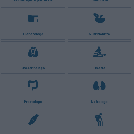
Fisioterapista posturale
Infermiere
Diabetologo
Nutrizionista
Endocrinologo
Fisiatra
Proctologo
Nefrologo