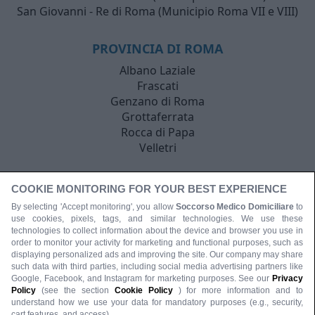
San Giovanni - Re di Roma (Municipio Roma VII e VIII)
PROVINCIA DI ROMA
Albano Laziale
Frascati
Genzano di Roma
Grottaferrata
Rocca di Papa
Velletri
COOKIE MONITORING FOR YOUR BEST EXPERIENCE
By selecting 'Accept monitoring', you allow
Soccorso Medico Domiciliare
to
use cookies, pixels, tags, and similar technologies. We use these
technologies to collect information about the device and browser you use in
order to monitor your activity for marketing and functional purposes, such as
displaying personalized ads and improving the site. Our company may share
such data with third parties, including social media advertising partners like
Google, Facebook, and Instagram for marketing purposes. See our
Privacy
Policy
(see the section
Cookie Policy
) for more information and to
understand how we use your data for mandatory purposes (e.g., security,
cart features, and access).