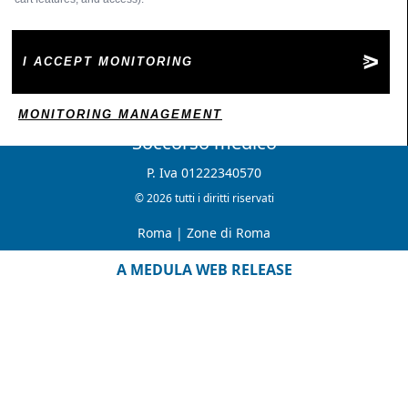
I ACCEPT MONITORING
MONITORING MANAGEMENT
Soccorso medico
P. Iva 01222340570
© 2026 tutti i diritti riservati
Roma
|
Zone di Roma
A MEDULA WEB RELEASE