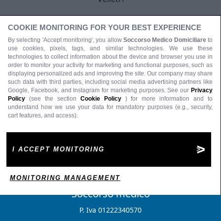
COOKIE MONITORING FOR YOUR BEST EXPERIENCE
By selecting 'Accept monitoring', you allow
Soccorso Medico Domiciliare
to
use cookies, pixels, tags, and similar technologies. We use these
technologies to collect information about the device and browser you use in
order to monitor your activity for marketing and functional purposes, such as
displaying personalized ads and improving the site. Our company may share
such data with third parties, including social media advertising partners like
Google, Facebook, and Instagram for marketing purposes. See our
Privacy
Policy
(see the section
Cookie Policy
) for more information and to
understand how we use your data for mandatory purposes (e.g., security,
cart features, and access).
I ACCEPT MONITORING
MONITORING MANAGEMENT
Soccorso medico
P. Iva 01222340570