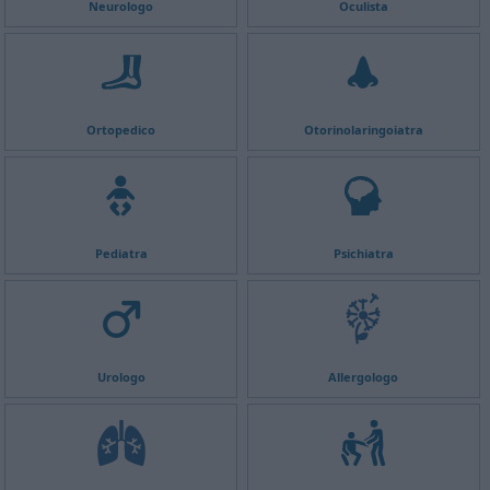
Neurologo
Oculista
Ortopedico
Otorinolaringoiatra
Pediatra
Psichiatra
Urologo
Allergologo