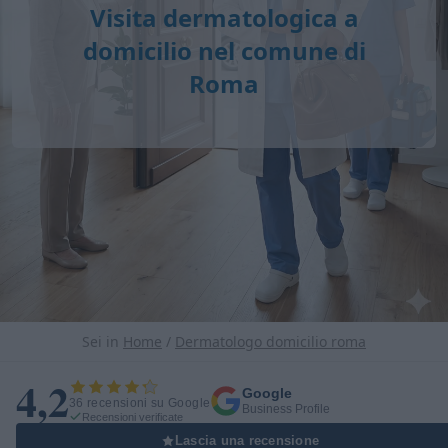
Visita dermatologica a
domicilio nel comune di
Roma
Sei in
Home
/
Dermatologo domicilio roma
4,2
Google
36 recensioni su Google
Business Profile
Recensioni verificate
Lascia una recensione