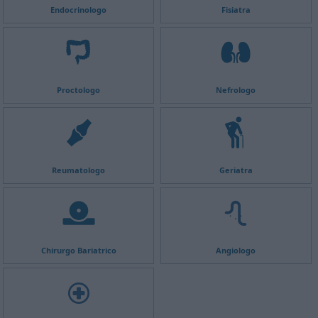
Endocrinologo
Fisiatra
Proctologo
Nefrologo
Reumatologo
Geriatra
Chirurgo Bariatrico
Angiologo