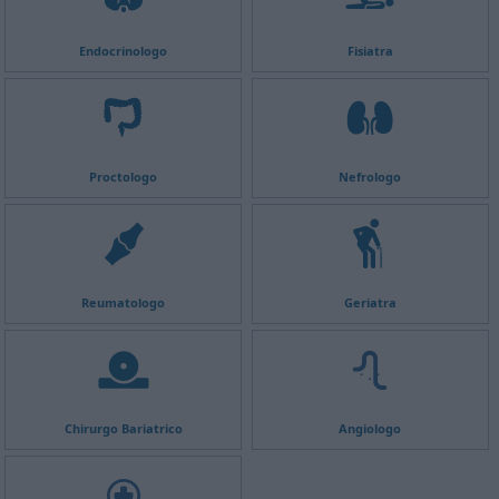
Endocrinologo
Fisiatra
Proctologo
Nefrologo
Reumatologo
Geriatra
Chirurgo Bariatrico
Angiologo