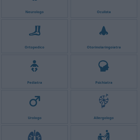
Neurologo
Oculista
Ortopedico
Otorinolaringoiatra
Pediatra
Psichiatra
Urologo
Allergologo