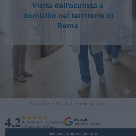
Visita dell'oculista a
domicilio nel territorio di
Roma
Sei in
Home
/
Oculista domicilio roma
4,2
Google
36 recensioni su Google
Business Profile
Recensioni verificate
Lascia una recensione