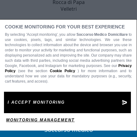
Rocca di Papa
Velletri
COOKIE MONITORING FOR YOUR BEST EXPERIENCE
By selecting 'Accept monitoring', you allow
Soccorso Medico Domiciliare
to
use cookies, pixels, tags, and similar technologies. We use these
technologies to collect information about the device and browser you use in
order to monitor your activity for marketing and functional purposes, such as
displaying personalized ads and improving the site. Our company may share
such data with third parties, including social media advertising partners like
Google, Facebook, and Instagram for marketing purposes. See our
Privacy
Policy
(see the section
Cookie Policy
) for more information and to
understand how we use your data for mandatory purposes (e.g., security,
cart features, and access).
I ACCEPT MONITORING
MONITORING MANAGEMENT
Soccorso medico