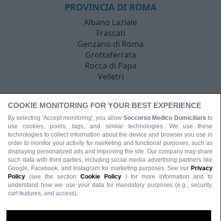
PROVINCIA DI ROMA
Albano Laziale
Frascati
Genzano di Roma
Grottaferrata
Rocca di Papa
Velletri
COOKIE MONITORING FOR YOUR BEST EXPERIENCE
By selecting 'Accept monitoring', you allow
Soccorso Medico Domiciliare
to
use cookies, pixels, tags, and similar technologies. We use these
technologies to collect information about the device and browser you use in
order to monitor your activity for marketing and functional purposes, such as
displaying personalized ads and improving the site. Our company may share
such data with third parties, including social media advertising partners like
Google, Facebook, and Instagram for marketing purposes. See our
Privacy
Policy
(see the section
Cookie Policy
) for more information and to
understand how we use your data for mandatory purposes (e.g., security,
cart features, and access).