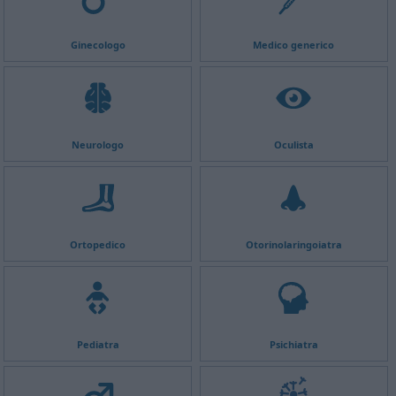
Ginecologo
Medico generico
Neurologo
Oculista
Ortopedico
Otorinolaringoiatra
Pediatra
Psichiatra