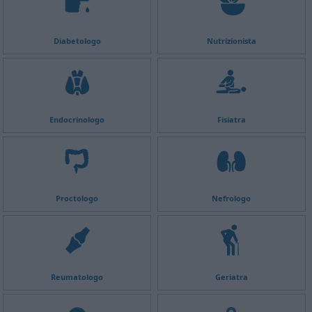
Diabetologo
Nutrizionista
Endocrinologo
Fisiatra
Proctologo
Nefrologo
Reumatologo
Geriatra