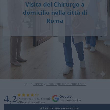
Visita del Chirurgo a
domicilio nella città di
Roma
Sei in
Home
/
Chirurgo domicilio roma
4,2
Google
36 recensioni su Google
Business Profile
Recensioni verificate
Lascia una recensione