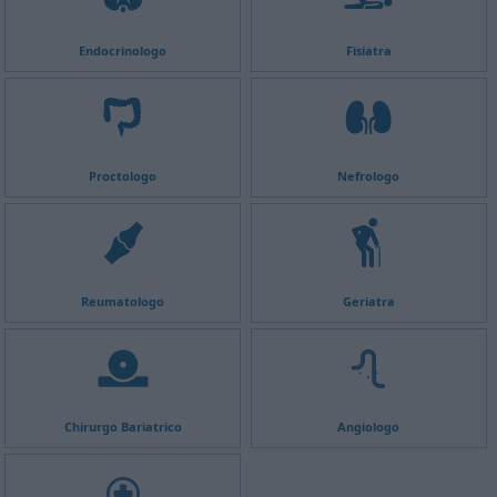
Endocrinologo
Fisiatra
Proctologo
Nefrologo
Reumatologo
Geriatra
Chirurgo Bariatrico
Angiologo