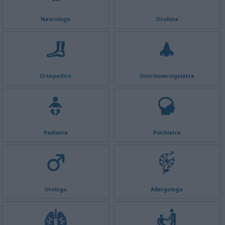
Neurologo
Oculista
Ortopedico
Otorinolaringoiatra
Pediatra
Psichiatra
Urologo
Allergologo