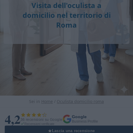
Visita dell'oculista a
domicilio nel territorio di
Roma
Sei in
Home
/
Oculista domicilio roma
4,2
Google
36 recensioni su Google
Business Profile
Recensioni verificate
Lascia una recensione