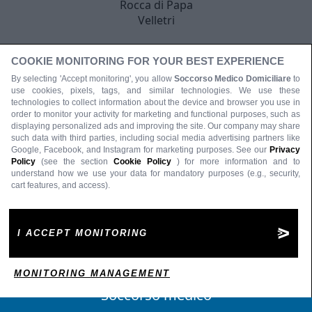
Rocca di Papa
Velletri
COOKIE MONITORING FOR YOUR BEST EXPERIENCE
By selecting 'Accept monitoring', you allow
Soccorso Medico Domiciliare
to
use cookies, pixels, tags, and similar technologies. We use these
technologies to collect information about the device and browser you use in
order to monitor your activity for marketing and functional purposes, such as
displaying personalized ads and improving the site. Our company may share
such data with third parties, including social media advertising partners like
Google, Facebook, and Instagram for marketing purposes. See our
Privacy
Policy
(see the section
Cookie Policy
) for more information and to
understand how we use your data for mandatory purposes (e.g., security,
cart features, and access).
I ACCEPT MONITORING
MONITORING MANAGEMENT
Soccorso medico