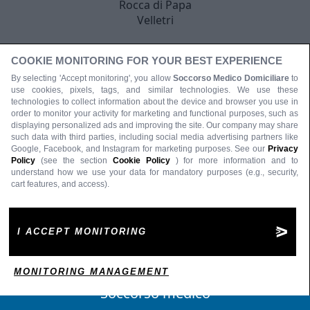
Rocca di Papa
Velletri
COOKIE MONITORING FOR YOUR BEST EXPERIENCE
By selecting 'Accept monitoring', you allow
Soccorso Medico Domiciliare
to
use cookies, pixels, tags, and similar technologies. We use these
technologies to collect information about the device and browser you use in
order to monitor your activity for marketing and functional purposes, such as
displaying personalized ads and improving the site. Our company may share
such data with third parties, including social media advertising partners like
Google, Facebook, and Instagram for marketing purposes. See our
Privacy
Policy
(see the section
Cookie Policy
) for more information and to
understand how we use your data for mandatory purposes (e.g., security,
cart features, and access).
I ACCEPT MONITORING
MONITORING MANAGEMENT
Soccorso medico