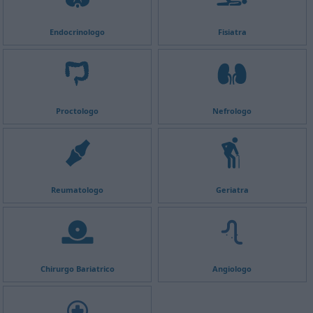
Endocrinologo
Fisiatra
Proctologo
Nefrologo
Reumatologo
Geriatra
Chirurgo Bariatrico
Angiologo