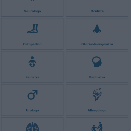
Neurologo
Oculista
Ortopedico
Otorinolaringoiatra
Pediatra
Psichiatra
Urologo
Allergologo