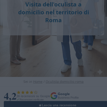
Visita dell'oculista a
domicilio nel territorio di
Roma
Sei in
Home
/
Oculista domicilio roma
4,2
Google
36 recensioni su Google
Business Profile
Recensioni verificate
Lascia una recensione