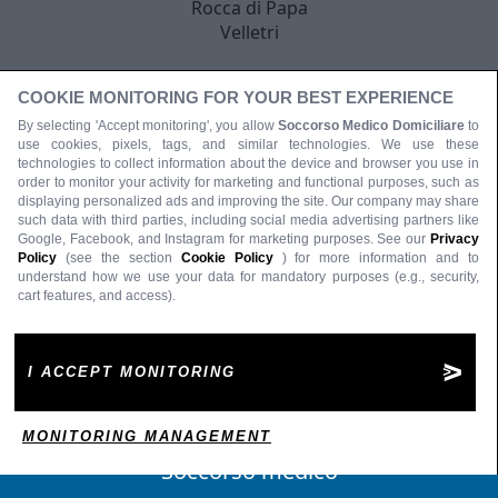
Rocca di Papa
Velletri
COOKIE MONITORING FOR YOUR BEST EXPERIENCE
By selecting 'Accept monitoring', you allow
Soccorso Medico Domiciliare
to
use cookies, pixels, tags, and similar technologies. We use these
technologies to collect information about the device and browser you use in
order to monitor your activity for marketing and functional purposes, such as
displaying personalized ads and improving the site. Our company may share
such data with third parties, including social media advertising partners like
Google, Facebook, and Instagram for marketing purposes. See our
Privacy
Policy
(see the section
Cookie Policy
) for more information and to
understand how we use your data for mandatory purposes (e.g., security,
cart features, and access).
I ACCEPT MONITORING
MONITORING MANAGEMENT
Soccorso medico