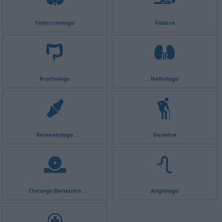
Endocrinologo
Fisiatra
Proctologo
Nefrologo
Reumatologo
Geriatra
Chirurgo Bariatrico
Angiologo