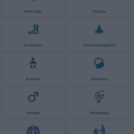
Neurologo
Oculista
Ortopedico
Otorinolaringoiatra
Pediatra
Psichiatra
Urologo
Allergologo