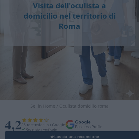
Visita dell'oculista a
domicilio nel territorio di
Roma
Sei in
Home
/
Oculista domicilio roma
4,2
Google
36 recensioni su Google
Business Profile
Recensioni verificate
Lascia una recensione