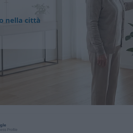
o nella città
gle
ess Profile