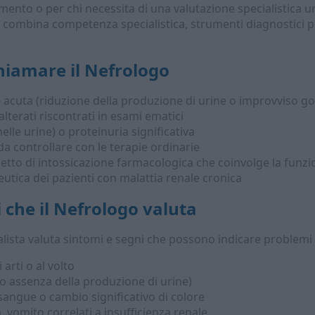
lamento o per chi necessita di una valutazione specialistica
 combina competenza specialistica, strumenti diagnostici po
hiamare il Nefrologo
e acuta (riduzione della produzione di urine o improvviso go
alterati riscontrati in esami ematici
lle urine) o proteinuria significativa
 da controllare con le terapie ordinarie
ospetto di intossicazione farmacologica che coinvolge la funz
utica dei pazienti con malattia renale cronica
i che il Nefrologo valuta
alista valuta sintomi e segni che possono indicare problemi re
 arti o al volto
o assenza della produzione di urine)
sangue o cambio significativo di colore
vomito correlati a insufficienza renale