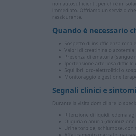
non autosufficienti, per chi è in iso
immediato. Offriamo un servizio che
rassicurante.
Quando è necessario c
Sospetto di insufficienza renal
Valori di creatinina o azotemia 
Presenza di ematuria (sangue ne
Ipertensione arteriosa difficile
Squilibri idro-elettrolitici o s
Monitoraggio e gestione terape
Segnali clinici e sintom
Durante la visita domiciliare lo speci
Ritenzione di liquidi, edema agli
Oliguria o anuria (diminuzione 
Urine torbide, schiumose, con 
Affaticamento marcato, nausea, 