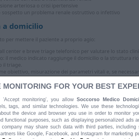
one arteriosa o crisi ipertensive
sospetto un problema renale ostruttivo o infettivo
 a domicilio
to per mettere il paziente a proprio agio:
all center e breve triage telefonico per valutare lo stato clin
 il medico indicato raggiunge il domicilio o la struttura ric
il triage.
e obiettivo, misurazione dei parametri vitali e, se necessari
a pressione, glucometro).
 MONITORING FOR YOUR BEST EXPE
tici: il nefrologo può prescrivere esami ematochimici o urin
ssità di ricovero.
a di un rapporto scritto e invio al medico curante se richies
 'Accept monitoring', you allow
Soccorso Medico Domicil
els, tags, and similar technologies. We use these technologi
miciliare
about the device and browser you use in order to monitor your
d functional purposes, such as displaying personalized ads 
ei, evitando spostamenti difficili o rischiosi.
r company may share such data with third parties, including
 per sospette emergenze renali o per controlli urgenti.
Tem
partners like Google, Facebook, and Instagram for marketing 