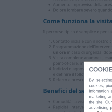
Aumento improvviso della pressi
Dolore lombare severo quando 
Come funziona la visita
Il percorso tipico è semplice e pensa
Contatto iniziale con il nostro c
Programmazione dell’intervento:
un'ora
in caso di urgenza, dopo 
Visita completa: anamnesi, esam
point-of-care, misurazione dell
COOKIE
Indirizzi diagnostici e terapeu
e definire il follow-up o la nece
Referto e prescrizioni: consegn
By selecting
cookies, pix
Benefici del servizio do
information 
marketing an
Comodità: la visita arriva dove s
the site. Ou
Rapidità: intervento tempestivo
advertising 