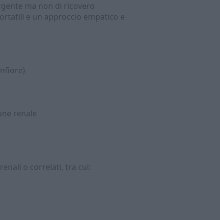
 urgente ma non di ricovero
rtatili e un approccio empatico e
nfiore)
ione renale
nali o correlati, tra cui: