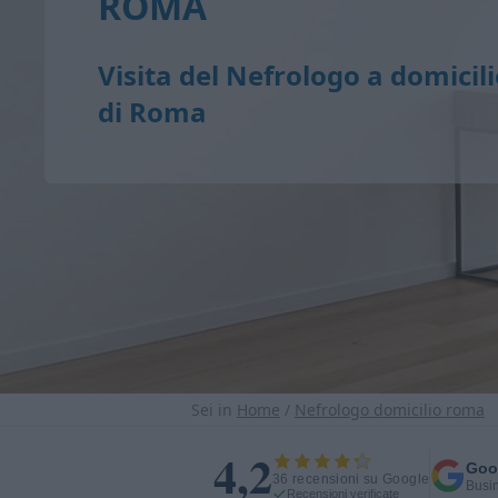
ROMA
Visita del Nefrologo a domicili
di Roma
Sei in
Home
/
Nefrologo domicilio roma
4,2
Goo
36 recensioni su Google
Busin
Recensioni verificate