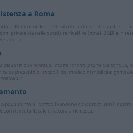
ssistenza a Roma
città di Roma e nelle aree limitrofe incluse nelle nostre rotte
zioni private sia nelle strutture ricettive (hotel, B&B) e in r
ve vigenti.
a
re a disposizione eventuali esami recenti (esami del sangue, 
clinica se presente e i recapiti del medico di medicina generale
 follow-up.
agamento
 a pagamento e i dettagli vengono concordati con il nostro ca
con ricevuta fiscale o fattura a richiesta.