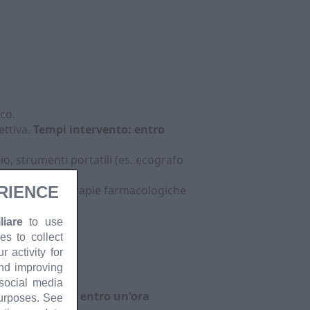
ico.
ettiva.
Tempi intervento: entro
o, strumenti portatili (es. ecografo
RIENCE
ari, modulare terapie farmacologiche
to.
iare
to use
es to collect
 activity for
and improving
 social media
pi intervento: entro un'ora
purposes. See