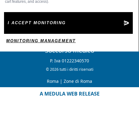
cart features, and access).
I ACCEPT MONITORING
MONITORING MANAGEMENT
Soccorso medico
P. Iva 01222340570
© 2026 tutti i diritti riservati
Roma
|
Zone di Roma
A MEDULA WEB RELEASE