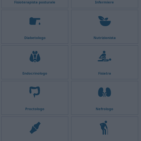
Fisioterapista posturale
Infermiere
Diabetologo
Nutrizionista
Endocrinologo
Fisiatra
Proctologo
Nefrologo