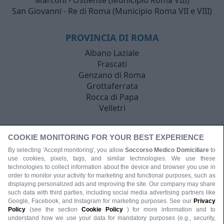
Marconi - Ostiense (Municipio Roma VIII)
San Giovanni - Re di Roma (Municipio Roma VII e VIII)
PROVINCIA DI ROMA
Albano Laziale
Frascati
Genzano di Roma
Grottaferrata
Rocca di Papa
Velletri
COOKIE MONITORING FOR YOUR BEST EXPERIENCE
By selecting 'Accept monitoring', you allow
Soccorso Medico Domiciliare
to
use cookies, pixels, tags, and similar technologies. We use these
technologies to collect information about the device and browser you use in
order to monitor your activity for marketing and functional purposes, such as
displaying personalized ads and improving the site. Our company may share
such data with third parties, including social media advertising partners like
Google, Facebook, and Instagram for marketing purposes. See our
Privacy
Policy
(see the section
Cookie Policy
) for more information and to
understand how we use your data for mandatory purposes (e.g., security,