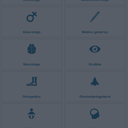
Ginecologo
Medico generico
Neurologo
Oculista
Ortopedico
Otorinolaringoiatra