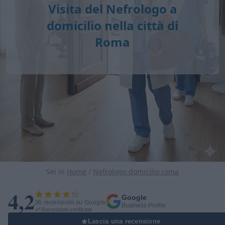
Visita del Nefrologo a
domicilio nella città di
Roma
Sei in
Home
/
Nefrologo domicilio roma
4,2
Google
36 recensioni su Google
Business Profile
Recensioni verificate
Lascia una recensione