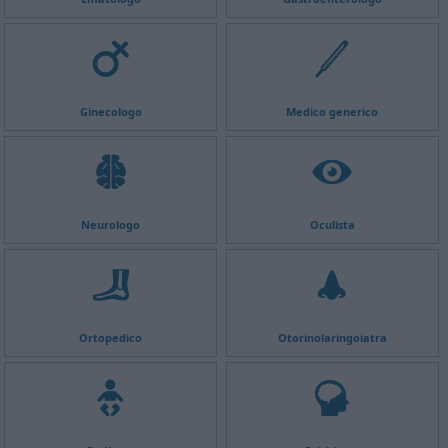
Ginecologo
Medico generico
Neurologo
Oculista
Ortopedico
Otorinolaringoiatra