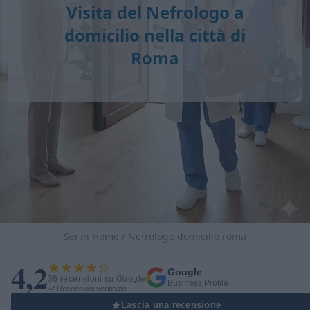
Visita del Nefrologo a
domicilio nella città di
Roma
Sei in
Home
/
Nefrologo domicilio roma
4,2
Google
36 recensioni su Google
Business Profile
Recensioni verificate
Lascia una recensione