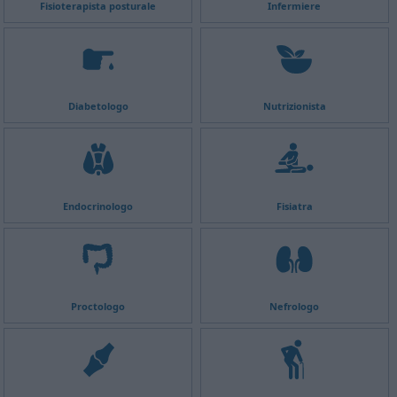
Fisioterapista posturale
Infermiere
Diabetologo
Nutrizionista
Endocrinologo
Fisiatra
Proctologo
Nefrologo