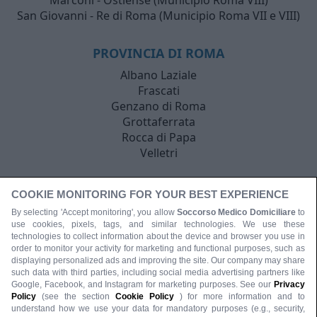
Marconi - Ostiense (Municipio Roma VIII)
San Giovanni - Re di Roma (Municipio Roma VII e VIII)
PROVINCIA DI ROMA
Albano Laziale
Frascati
Genzano di Roma
Grottaferrata
Rocca di Papa
Velletri
COOKIE MONITORING FOR YOUR BEST EXPERIENCE
By selecting 'Accept monitoring', you allow
Soccorso Medico Domiciliare
to
use cookies, pixels, tags, and similar technologies. We use these
technologies to collect information about the device and browser you use in
order to monitor your activity for marketing and functional purposes, such as
displaying personalized ads and improving the site. Our company may share
such data with third parties, including social media advertising partners like
Google, Facebook, and Instagram for marketing purposes. See our
Privacy
Policy
(see the section
Cookie Policy
) for more information and to
understand how we use your data for mandatory purposes (e.g., security,