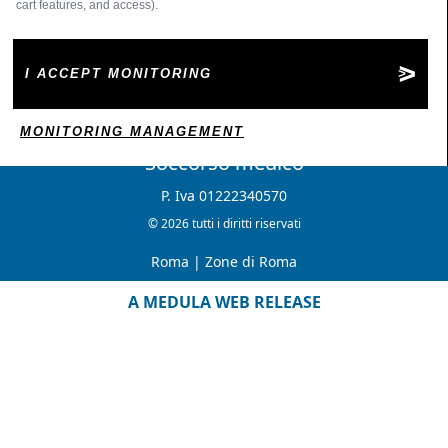
cart features, and access).
I ACCEPT MONITORING
MONITORING MANAGEMENT
Soccorso medico
P. Iva 01222340570
© 2026 tutti i diritti riservati
Roma
|
Zone di Roma
A MEDULA WEB RELEASE