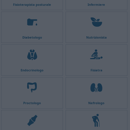
Fisioterapista posturale
Infermiere
Diabetologo
Nutrizionista
Endocrinologo
Fisiatra
Proctologo
Nefrologo