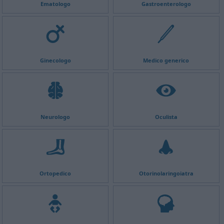
Ematologo
Gastroenterologo
Ginecologo
Medico generico
Neurologo
Oculista
Ortopedico
Otorinolaringoiatra