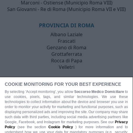
Marconi - Ostiense (Municipio Roma VIII)
San Giovanni - Re di Roma (Municipio Roma VII e VIII)
PROVINCIA DI ROMA
Albano Laziale
Frascati
Genzano di Roma
Grottaferrata
Rocca di Papa
Velletri
COOKIE MONITORING FOR YOUR BEST EXPERIENCE
By selecting 'Accept monitoring', you allow
Soccorso Medico Domiciliare
to
use cookies, pixels, tags, and similar technologies. We use these
technologies to collect information about the device and browser you use in
order to monitor your activity for marketing and functional purposes, such as
displaying personalized ads and improving the site. Our company may share
such data with third parties, including social media advertising partners like
Google, Facebook, and Instagram for marketing purposes. See our
Privacy
Policy
(see the section
Cookie Policy
) for more information and to
understand how we use your data for mandatory purposes (e.g., security,