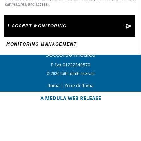
cart features, and access).
I ACCEPT MONITORING
MONITORING MANAGEMENT
Soccorso medico
P. Iva 01222340570
© 2026 tutti i diritti riservati
Roma
|
Zone di Roma
A MEDULA WEB RELEASE