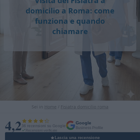
Visita del Fisiatra a
domicilio a Roma: come
funziona e quando
chiamare
Sei in
Home
/
Fisiatra domicilio roma
4,2
Google
36 recensioni su Google
Business Profile
Recensioni verificate
Lascia una recensione