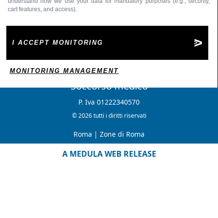
understand how we use your data for mandatory purposes (e.g., security,
cart features, and access).
I ACCEPT MONITORING
MONITORING MANAGEMENT
Soccorso medico
P. Iva 01222340570
© 2026 tutti i diritti riservati
Roma
|
Zone di Roma
A MEDULA WEB RELEASE