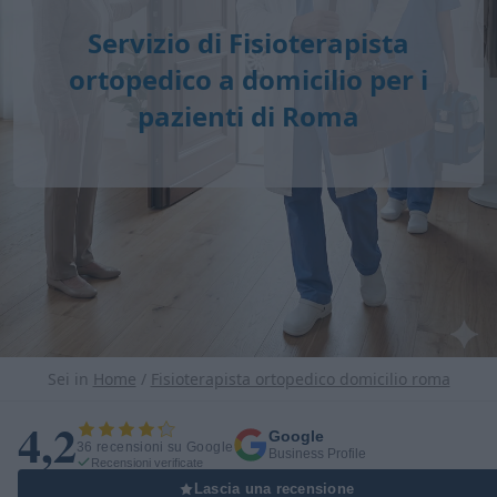
Servizio di
Fisioterapista
ortopedico a domicilio
per i
pazienti di Roma
Sei in
Home
/
Fisioterapista ortopedico domicilio roma
4,2
Google
36 recensioni su Google
Business Profile
Recensioni verificate
Lascia una recensione