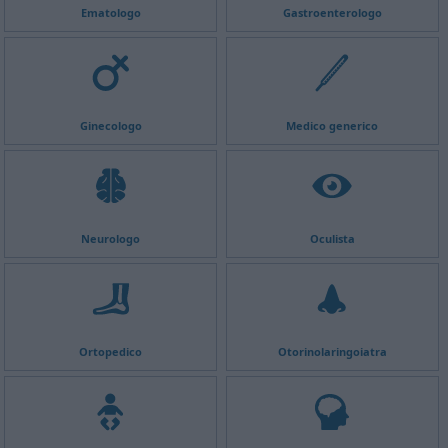
Ematologo
Gastroenterologo
Ginecologo
Medico generico
Neurologo
Oculista
Ortopedico
Otorinolaringoiatra