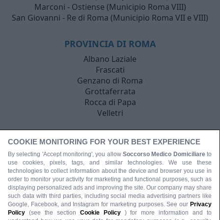
Marconi - Ostiense (Municipio Roma VIII)
San Giovanni - Re di Roma (Municipio Roma VII e VIII)
PROVINCIA DI ROMA
Albano Laziale
Frascati
Genzano di Roma
Grottaferrata
Rocca di Papa
Velletri
COOKIE MONITORING FOR YOUR BEST EXPERIENCE
By selecting 'Accept monitoring', you allow
Soccorso Medico Domiciliare
to
use cookies, pixels, tags, and similar technologies. We use these
technologies to collect information about the device and browser you use in
order to monitor your activity for marketing and functional purposes, such as
displaying personalized ads and improving the site. Our company may share
such data with third parties, including social media advertising partners like
Google, Facebook, and Instagram for marketing purposes. See our
Privacy
Policy
(see the section
Cookie Policy
) for more information and to