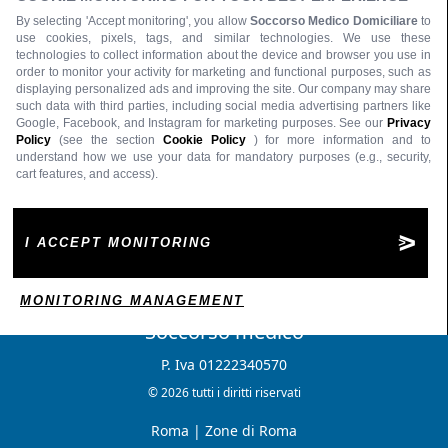
By selecting 'Accept monitoring', you allow
Soccorso Medico Domiciliare
to
use cookies, pixels, tags, and similar technologies. We use these
technologies to collect information about the device and browser you use in
order to monitor your activity for marketing and functional purposes, such as
displaying personalized ads and improving the site. Our company may share
such data with third parties, including social media advertising partners like
Google, Facebook, and Instagram for marketing purposes. See our
Privacy
Policy
(see the section
Cookie Policy
) for more information and to
understand how we use your data for mandatory purposes (e.g., security,
cart features, and access).
I ACCEPT MONITORING
MONITORING MANAGEMENT
Soccorso medico
P. Iva 01222340570
© 2026 tutti i diritti riservati
Roma
|
Zone di Roma