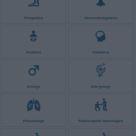
Ortopedico
Otorinolaringoiatra
Pediatra
Psichiatra
Urologo
Allergologo
Pneumologo
Fisioterapista Neurologico