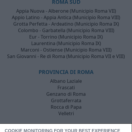
ROMA SUD
Appia Nuova - Alberone (Municipio Roma VII)
Appio Latino - Appia Antica (Municipio Roma VIII)
Grotta Perfetta - Ardeatino (Municipio Roma IX)
Colombo - Garbatella (Municipio Roma VIII)
Eur - Torrino (Municipio Roma IX)
Laurentina (Municipio Roma IX)
Marconi - Ostiense (Municipio Roma VIII)
San Giovanni - Re di Roma (Municipio Roma VII e VIII)
PROVINCIA DI ROMA
Albano Laziale
Frascati
Genzano di Roma
Grottaferrata
Rocca di Papa
Velletri
COOKIE MONITORING FOR YOUR BEST EXPERIENCE