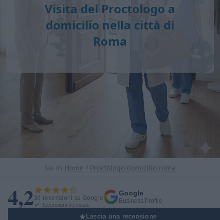
Visita del Proctologo a
domicilio nella città di
Roma
Sei in
Home
/
Proctologo domicilio roma
4,2
Google
36 recensioni su Google
Business Profile
Recensioni verificate
Lascia una recensione