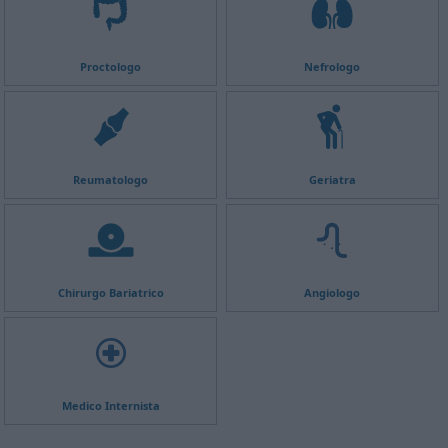
Proctologo
Nefrologo
Reumatologo
Geriatra
Chirurgo Bariatrico
Angiologo
Medico Internista