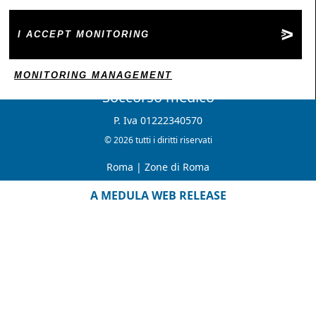
I ACCEPT MONITORING
MONITORING MANAGEMENT
Soccorso medico
P. Iva 01222340570
© 2026 tutti i diritti riservati
Roma
|
Zone di Roma
A MEDULA WEB RELEASE