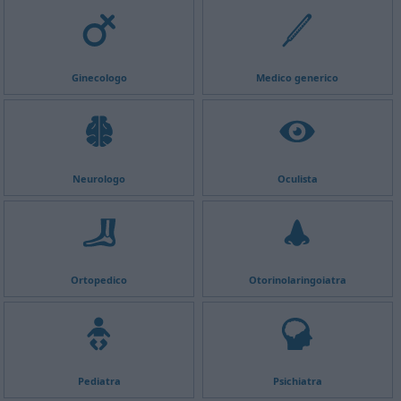
Ginecologo
Medico generico
Neurologo
Oculista
Ortopedico
Otorinolaringoiatra
Pediatra
Psichiatra