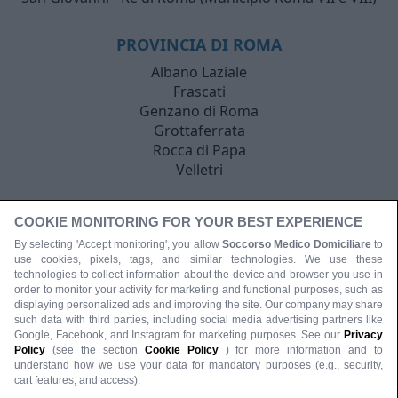
PROVINCIA DI ROMA
Albano Laziale
Frascati
Genzano di Roma
Grottaferrata
Rocca di Papa
Velletri
COOKIE MONITORING FOR YOUR BEST EXPERIENCE
By selecting 'Accept monitoring', you allow
Soccorso Medico Domiciliare
to
use cookies, pixels, tags, and similar technologies. We use these
technologies to collect information about the device and browser you use in
order to monitor your activity for marketing and functional purposes, such as
displaying personalized ads and improving the site. Our company may share
such data with third parties, including social media advertising partners like
Google, Facebook, and Instagram for marketing purposes. See our
Privacy
Policy
(see the section
Cookie Policy
) for more information and to
understand how we use your data for mandatory purposes (e.g., security,
cart features, and access).