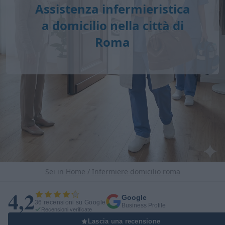
Assistenza infermieristica
a domicilio nella città di
Roma
Sei in
Home
/
Infermiere domicilio roma
4,2
Google
36 recensioni su Google
Business Profile
Recensioni verificate
Lascia una recensione