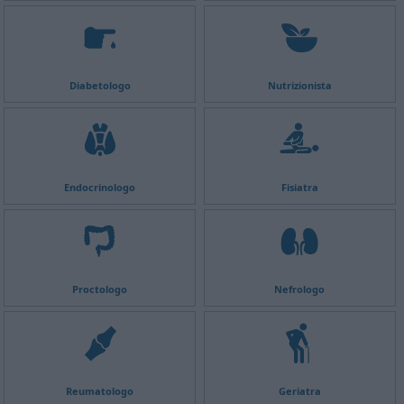
Diabetologo
Nutrizionista
Endocrinologo
Fisiatra
Proctologo
Nefrologo
Reumatologo
Geriatra