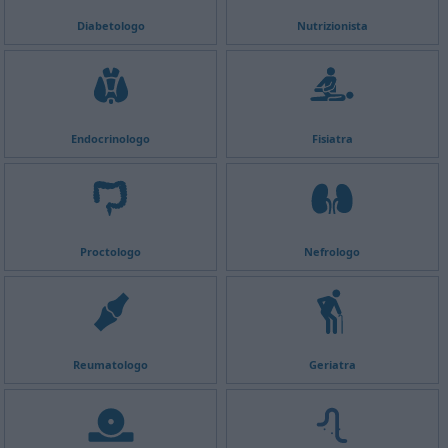
Diabetologo
Nutrizionista
Endocrinologo
Fisiatra
Proctologo
Nefrologo
Reumatologo
Geriatra