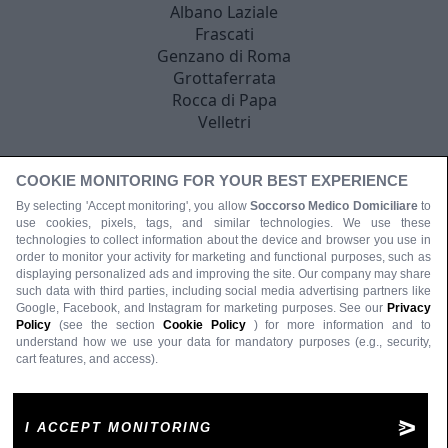
Albano Laziale
Frascati
Genzano di Roma
Grottaferrata
Rocca di Papa
Velletri
COOKIE MONITORING FOR YOUR BEST EXPERIENCE
By selecting 'Accept monitoring', you allow
Soccorso Medico Domiciliare
to
use cookies, pixels, tags, and similar technologies. We use these
technologies to collect information about the device and browser you use in
order to monitor your activity for marketing and functional purposes, such as
displaying personalized ads and improving the site. Our company may share
such data with third parties, including social media advertising partners like
Google, Facebook, and Instagram for marketing purposes. See our
Privacy
Policy
(see the section
Cookie Policy
) for more information and to
understand how we use your data for mandatory purposes (e.g., security,
cart features, and access).
I ACCEPT MONITORING