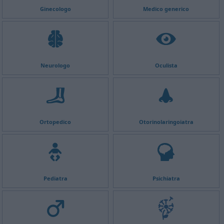
Ginecologo
Medico generico
Neurologo
Oculista
Ortopedico
Otorinolaringoiatra
Pediatra
Psichiatra