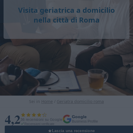
Visita geriatrica a domicilio
nella città di Roma
Sei in
Home
/
Geriatra domicilio roma
4,2
Google
36 recensioni su Google
Business Profile
Recensioni verificate
Lascia una recensione