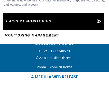
understand how we use your data for mandatory purposes (e.g., security,
cart features, and access).
I ACCEPT MONITORING
MONITORING MANAGEMENT
Soccorso medico
P. Iva 01222340570
© 2026 tutti i diritti riservati
Roma
|
Zone di Roma
A MEDULA WEB RELEASE