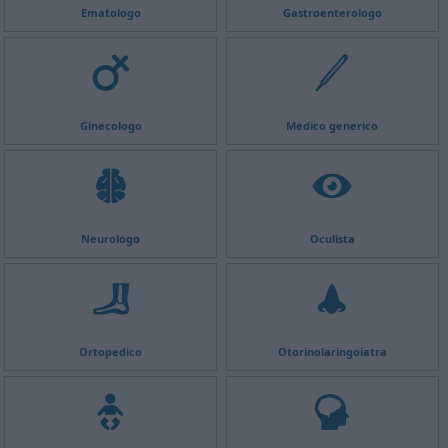
Ematologo
Gastroenterologo
Ginecologo
Medico generico
Neurologo
Oculista
Ortopedico
Otorinolaringoiatra