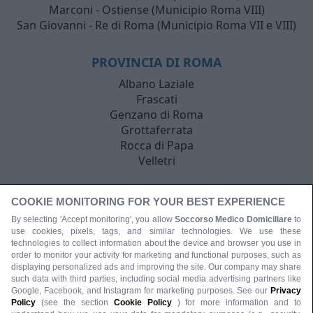
Marconi - Ostiense (Municipio Roma VIII)
San Giovanni - Re di Roma (Municipio Roma VII e VIII)
PROVINCIA DI ROMA
Albano Laziale
Frascati
Genzano di Roma
Grottaferrata
Rocca di Papa
Velletri
COOKIE MONITORING FOR YOUR BEST EXPERIENCE
By selecting 'Accept monitoring', you allow
Soccorso Medico Domiciliare
to
use cookies, pixels, tags, and similar technologies. We use these
technologies to collect information about the device and browser you use in
order to monitor your activity for marketing and functional purposes, such as
displaying personalized ads and improving the site. Our company may share
such data with third parties, including social media advertising partners like
Google, Facebook, and Instagram for marketing purposes. See our
Privacy
Policy
(see the section
Cookie Policy
) for more information and to