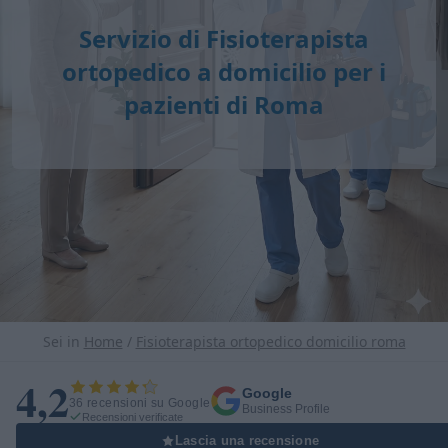
Servizio di
Fisioterapista
ortopedico a domicilio
per i
pazienti di Roma
Sei in
Home
/
Fisioterapista ortopedico domicilio roma
4,2
Google
36 recensioni su Google
Business Profile
Recensioni verificate
Lascia una recensione