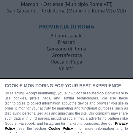
Marconi - Ostiense (Municipio Roma VIII)
San Giovanni - Re di Roma (Municipio Roma VII e VIII)
PROVINCIA DI ROMA
Albano Laziale
Frascati
Genzano di Roma
Grottaferrata
Rocca di Papa
Velletri
COOKIE MONITORING FOR YOUR BEST EXPERIENCE
By selecting 'Accept monitoring', you allow
Soccorso Medico Domiciliare
to
use cookies, pixels, tags, and similar technologies. We use these
technologies to collect information about the device and browser you use in
order to monitor your activity for marketing and functional purposes, such as
displaying personalized ads and improving the site. Our company may share
such data with third parties, including social media advertising partners like
Google, Facebook, and Instagram for marketing purposes. See our
Privacy
Policy
(see the section
Cookie Policy
) for more information and to