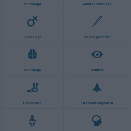
Ematologo
Gastroenterologo
Ginecologo
Medico generico
Neurologo
Oculista
Ortopedico
Otorinolaringoiatra