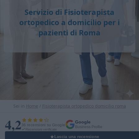
Servizio di
Fisioterapista
ortopedico a domicilio
per i
pazienti di Roma
Sei in
Home
/
Fisioterapista ortopedico domicilio roma
4,2
Google
36 recensioni su Google
Business Profile
Recensioni verificate
Lascia una recensione