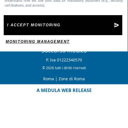
understand how we use your data for mandatory purposes (e.g., security,
cart features, and access).
I ACCEPT MONITORING
MONITORING MANAGEMENT
Soccorso medico
P. Iva 01222340570
© 2026 tutti i diritti riservati
Roma
|
Zone di Roma
A MEDULA WEB RELEASE