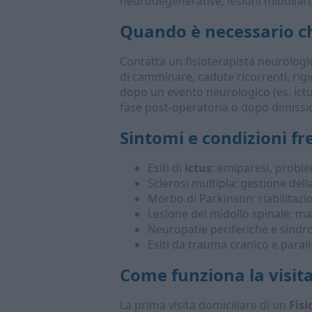
neurodegenerative, lesioni midollari,
Quando è necessario 
Contatta un fisioterapista neurolog
di camminare, cadute ricorrenti, rigi
dopo un evento neurologico (es. ictus
fase post-operatoria o dopo dimissi
Sintomi e condizioni f
Esiti di
ictus
: emiparesi, proble
Sclerosi multipla: gestione dell
Morbo di Parkinson: riabilitazio
Lesione del midollo spinale: m
Neuropatie periferiche e sindro
Esiti da trauma cranico e parali
Come funziona la visita
La prima visita domiciliare di un
Fisi