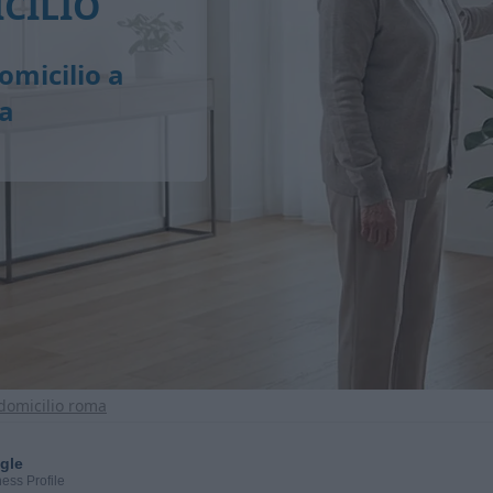
CILIO
omicilio a
sa
 domicilio roma
gle
ess Profile