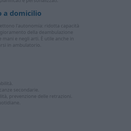
ianificati e personalizzati.
 a domicilio
ttono l'autonomia: ridotta capacità
 peggioramento della deambulazione
mani e negli arti. È utile anche in
rsi in ambulatorio.
bilità.
icanze secondarie.
ità, prevenzione delle retrazioni.
uotidiane.