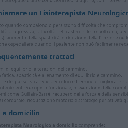
 neuropatie e altre condizioni neurologiche, con interventi p
chiamare un
Fisioterapista Neurologico
ico quando compaiono o persistono difficoltà che comprome
dità progressiva, difficoltà nel trasferirsi letto-poltrona,
), aumento della spasticità, o riduzione della funzione nelle 
one ospedaliera quando il paziente non può facilmente reca
requentemente trattati
mi di equilibrio, alterazioni del cammino.
a fatica, spasticità e allenamento di equilibrio e cammino.
ne del passo, strategie per ridurre freezing e migliorare sta
antenimento/recupero funzionale, prevenzione delle compl
mi come Guillain-Barré: recupero della forza e della sensibil
si cerebrale: rieducazione motoria e strategie per attività q
 a domicilio
oterapista Neurologico a domicilio
comprende: