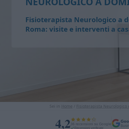
NEUROLOGICO A DOMI
Fisioterapista Neurologico a d
Roma: visite e interventi a ca
Sei in
Home
/
Fisioterapista Neurologico
4,2
Goo
36 recensioni su Google
Busin
Recensioni verificate