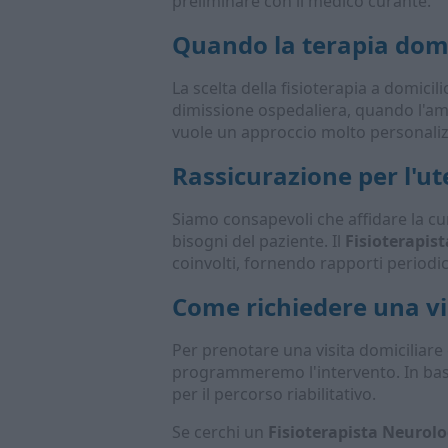
preliminare con il medico curante.
Quando la terapia domic
La scelta della fisioterapia a domicil
dimissione ospedaliera, quando l'amb
vuole un approccio molto personalizza
Rassicurazione per l'ut
Siamo consapevoli che affidare la cur
bisogni del paziente. Il
Fisioterapis
coinvolti, fornendo rapporti periodici
Come richiedere una vi
Per prenotare una visita domiciliare
programmeremo l'intervento. In base a
per il percorso riabilitativo.
Se cerchi un
Fisioterapista Neurolo