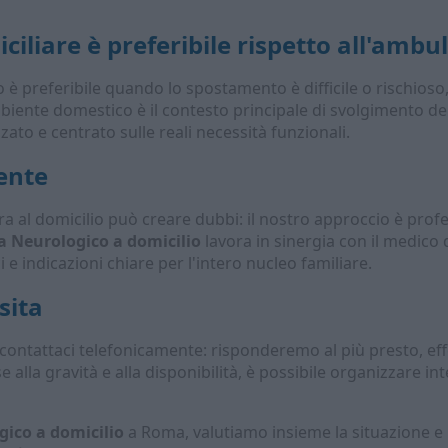
iliare è preferibile rispetto all'ambu
io è preferibile quando lo spostamento è difficile o rischioso,
iente domestico è il contesto principale di svolgimento dell
to e centrato sulle reali necessità funzionali.
ente
a al domicilio può creare dubbi: il nostro approccio è profe
ta Neurologico a domicilio
lavora in sinergia con il medico di
 e indicazioni chiare per l'intero nucleo familiare.
sita
 contattaci telefonicamente: risponderemo al più presto, ef
lla gravità e alla disponibilità, è possibile organizzare int
gico a domicilio
a Roma, valutiamo insieme la situazione 