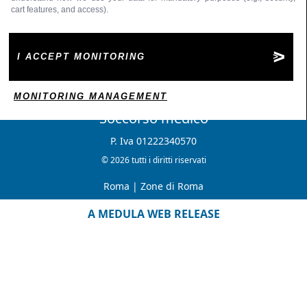
cart features, and access).
I ACCEPT MONITORING
MONITORING MANAGEMENT
Soccorso medico
P. Iva 01222340570
© 2026 tutti i diritti riservati
Roma
|
Zone di Roma
A MEDULA WEB RELEASE