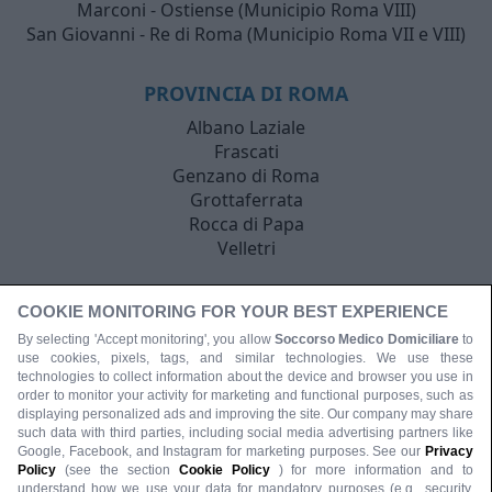
Marconi - Ostiense (Municipio Roma VIII)
San Giovanni - Re di Roma (Municipio Roma VII e VIII)
PROVINCIA DI ROMA
Albano Laziale
Frascati
Genzano di Roma
Grottaferrata
Rocca di Papa
Velletri
COOKIE MONITORING FOR YOUR BEST EXPERIENCE
By selecting 'Accept monitoring', you allow
Soccorso Medico Domiciliare
to
use cookies, pixels, tags, and similar technologies. We use these
technologies to collect information about the device and browser you use in
order to monitor your activity for marketing and functional purposes, such as
displaying personalized ads and improving the site. Our company may share
such data with third parties, including social media advertising partners like
Google, Facebook, and Instagram for marketing purposes. See our
Privacy
Policy
(see the section
Cookie Policy
) for more information and to
understand how we use your data for mandatory purposes (e.g., security,