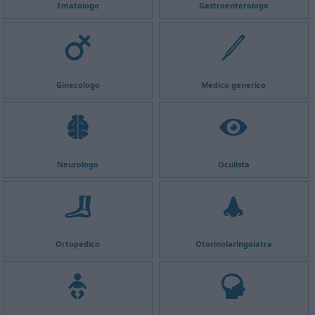
Ematologo
Gastroenterologo
Ginecologo
Medico generico
Neurologo
Oculista
Ortopedico
Otorinolaringoiatra