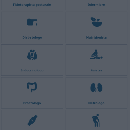
Fisioterapista posturale
Infermiere
Diabetologo
Nutrizionista
Endocrinologo
Fisiatra
Proctologo
Nefrologo