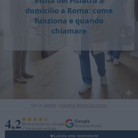
Visita del Fisiatra a
domicilio a Roma: come
funziona e quando
chiamare
Sei in
Home
/
Fisiatra domicilio roma
4,2
Google
36 recensioni su Google
Business Profile
Recensioni verificate
Lascia una recensione