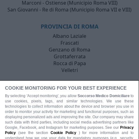
Marconi - Ostiense (Municipio Roma VIII)
San Giovanni - Re di Roma (Municipio Roma VII e VIII)
PROVINCIA DI ROMA
Albano Laziale
Frascati
Genzano di Roma
Grottaferrata
Rocca di Papa
Velletri
COOKIE MONITORING FOR YOUR BEST EXPERIENCE
By selecting 'Accept monitoring', you allow
Soccorso Medico Domiciliare
to
use cookies, pixels, tags, and similar technologies. We use these
technologies to collect information about the device and browser you use in
order to monitor your activity for marketing and functional purposes, such as
displaying personalized ads and improving the site. Our company may share
such data with third parties, including social media advertising partners like
Google, Facebook, and Instagram for marketing purposes. See our
Privacy
Policy
(see the section
Cookie Policy
) for more information and to
understand how we use your data for mandatory purposes (e.g., security,