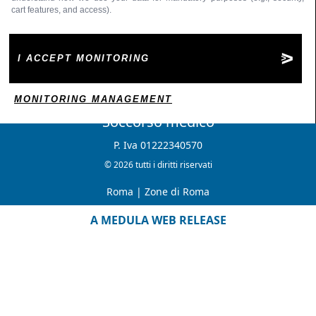
cart features, and access).
I ACCEPT MONITORING
MONITORING MANAGEMENT
Soccorso medico
P. Iva 01222340570
© 2026 tutti i diritti riservati
Roma
|
Zone di Roma
A MEDULA WEB RELEASE