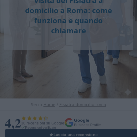
Visita del Fisiatra a
domicilio a Roma: come
funziona e quando
chiamare
Sei in
Home
/
Fisiatra domicilio roma
4,2
Google
36 recensioni su Google
Business Profile
Recensioni verificate
Lascia una recensione