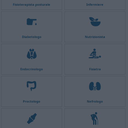
Fisioterapista posturale
Infermiere
Diabetologo
Nutrizionista
Endocrinologo
Fisiatra
Proctologo
Nefrologo