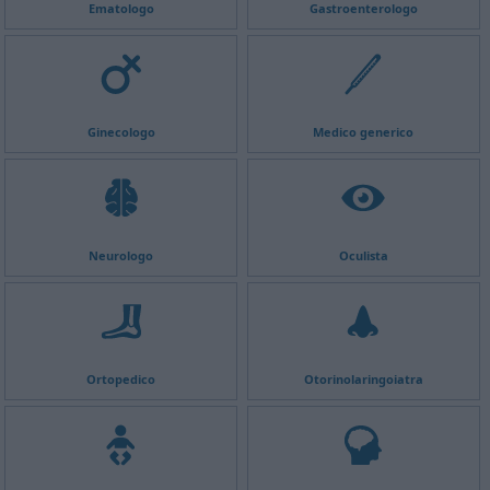
Ematologo
Gastroenterologo
Ginecologo
Medico generico
Neurologo
Oculista
Ortopedico
Otorinolaringoiatra