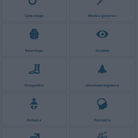
Ginecologo
Medico generico
Neurologo
Oculista
Ortopedico
Otorinolaringoiatra
Pediatra
Psichiatra