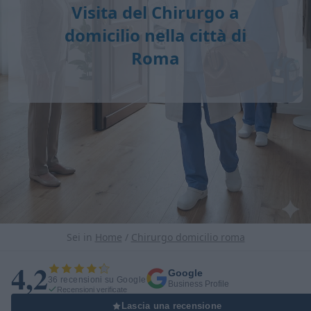
Visita del Chirurgo a
domicilio nella città di
Roma
Sei in
Home
/
Chirurgo domicilio roma
4,2
Google
36 recensioni su Google
Business Profile
Recensioni verificate
Lascia una recensione