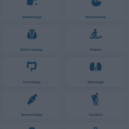
Diabetologo
Nutrizionista
Endocrinologo
Fisiatra
Proctologo
Nefrologo
Reumatologo
Geriatra