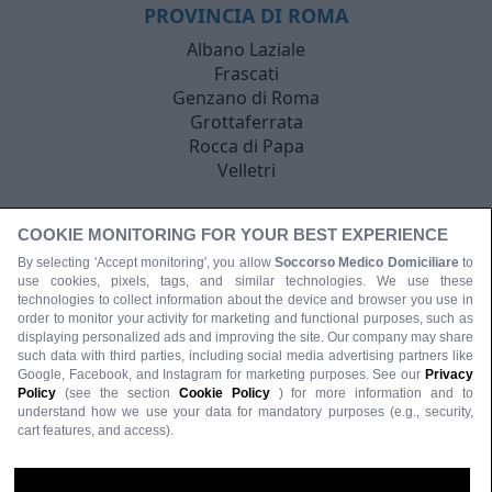
PROVINCIA DI ROMA
Albano Laziale
Frascati
Genzano di Roma
Grottaferrata
Rocca di Papa
Velletri
COOKIE MONITORING FOR YOUR BEST EXPERIENCE
By selecting 'Accept monitoring', you allow
Soccorso Medico Domiciliare
to
use cookies, pixels, tags, and similar technologies. We use these
technologies to collect information about the device and browser you use in
order to monitor your activity for marketing and functional purposes, such as
displaying personalized ads and improving the site. Our company may share
such data with third parties, including social media advertising partners like
Google, Facebook, and Instagram for marketing purposes. See our
Privacy
Policy
(see the section
Cookie Policy
) for more information and to
understand how we use your data for mandatory purposes (e.g., security,
cart features, and access).