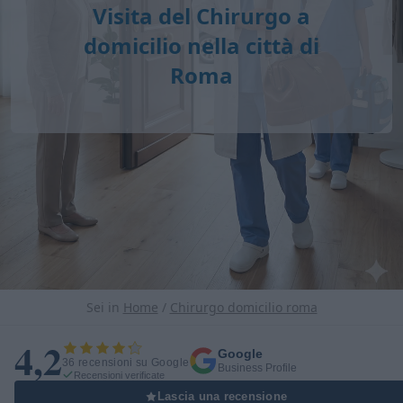
Visita del Chirurgo a
domicilio nella città di
Roma
Sei in
Home
/
Chirurgo domicilio roma
4,2
Google
36 recensioni su Google
Business Profile
Recensioni verificate
Lascia una recensione