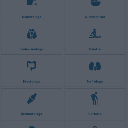
Diabetologo
Nutrizionista
Endocrinologo
Fisiatra
Proctologo
Nefrologo
Reumatologo
Geriatra