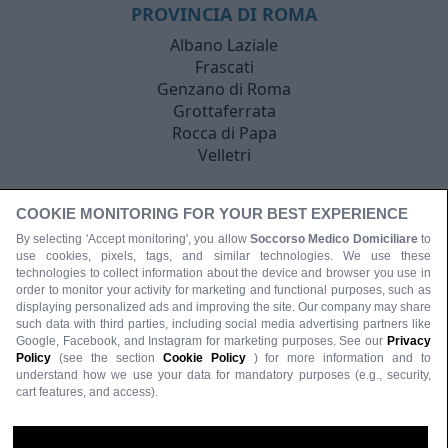
PROVINCIA DI ROMA
Albano Laziale
Frascati
Genzano di Roma
Grottaferrata
Rocca di Papa
Velletri
COOKIE MONITORING FOR YOUR BEST EXPERIENCE
By selecting 'Accept monitoring', you allow
Soccorso Medico Domiciliare
to
use cookies, pixels, tags, and similar technologies. We use these
technologies to collect information about the device and browser you use in
order to monitor your activity for marketing and functional purposes, such as
displaying personalized ads and improving the site. Our company may share
such data with third parties, including social media advertising partners like
Google, Facebook, and Instagram for marketing purposes. See our
Privacy
Policy
(see the section
Cookie Policy
) for more information and to
understand how we use your data for mandatory purposes (e.g., security,
cart features, and access).