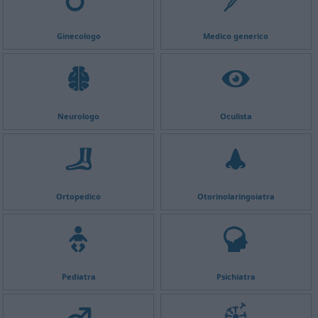
Ginecologo
Medico generico
Neurologo
Oculista
Ortopedico
Otorinolaringoiatra
Pediatra
Psichiatra