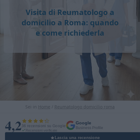
Visita di
Reumatologo a
domicilio
a Roma: quando
e come richiederla
Sei in
Home
/
Reumatologo domicilio roma
4,2
Google
36 recensioni su Google
Business Profile
Recensioni verificate
Lascia una recensione