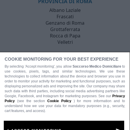
PROVINCIA DI ROMA
Albano Laziale
Frascati
Genzano di Roma
Grottaferrata
Rocca di Papa
Velletri
COOKIE MONITORING FOR YOUR BEST EXPERIENCE
By selecting 'Accept monitoring', you allow
Soccorso Medico Domiciliare
to
use cookies, pixels, tags, and similar technologies. We use these
technologies to collect information about the device and browser you use in
order to monitor your activity for marketing and functional purposes, such as
displaying personalized ads and improving the site. Our company may share
such data with third parties, including social media advertising partners like
Google, Facebook, and Instagram for marketing purposes. See our
Privacy
Policy
(see the section
Cookie Policy
) for more information and to
understand how we use your data for mandatory purposes (e.g., security,
cart features, and access).