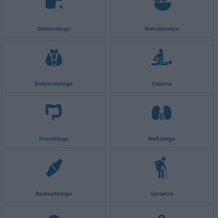
Diabetologo
Nutrizionista
Endocrinologo
Fisiatra
Proctologo
Nefrologo
Reumatologo
Geriatra