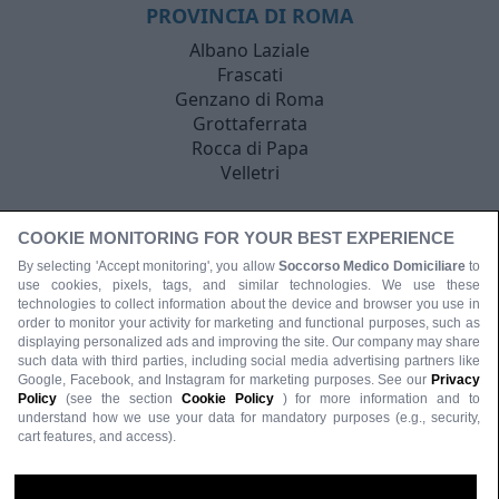
PROVINCIA DI ROMA
Albano Laziale
Frascati
Genzano di Roma
Grottaferrata
Rocca di Papa
Velletri
COOKIE MONITORING FOR YOUR BEST EXPERIENCE
By selecting 'Accept monitoring', you allow
Soccorso Medico Domiciliare
to
use cookies, pixels, tags, and similar technologies. We use these
technologies to collect information about the device and browser you use in
order to monitor your activity for marketing and functional purposes, such as
displaying personalized ads and improving the site. Our company may share
such data with third parties, including social media advertising partners like
Google, Facebook, and Instagram for marketing purposes. See our
Privacy
Policy
(see the section
Cookie Policy
) for more information and to
understand how we use your data for mandatory purposes (e.g., security,
cart features, and access).