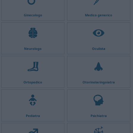
Ginecologo
Medico generico
Neurologo
Oculista
Ortopedico
Otorinolaringoiatra
Pediatra
Psichiatra