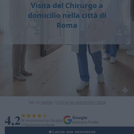
Visita del Chirurgo a
domicilio nella città di
Roma
Sei in
Home
/
Chirurgo domicilio roma
4,2
Google
36 recensioni su Google
Business Profile
Recensioni verificate
Lascia una recensione