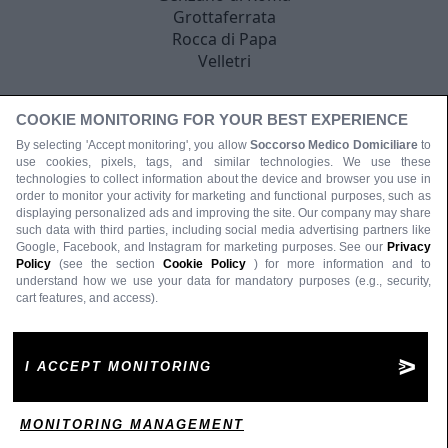
Grottaferrata
Rocca di Papa
Velletri
COOKIE MONITORING FOR YOUR BEST EXPERIENCE
By selecting 'Accept monitoring', you allow
Soccorso Medico Domiciliare
to
use cookies, pixels, tags, and similar technologies. We use these
technologies to collect information about the device and browser you use in
order to monitor your activity for marketing and functional purposes, such as
displaying personalized ads and improving the site. Our company may share
such data with third parties, including social media advertising partners like
Google, Facebook, and Instagram for marketing purposes. See our
Privacy
Policy
(see the section
Cookie Policy
) for more information and to
understand how we use your data for mandatory purposes (e.g., security,
cart features, and access).
I ACCEPT MONITORING
MONITORING MANAGEMENT