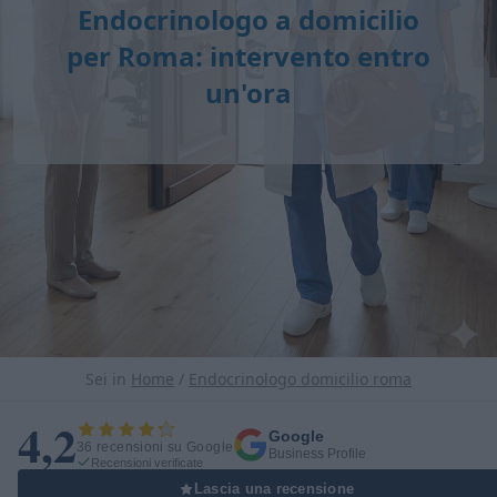
Endocrinologo a domicilio
per Roma: intervento entro
un'ora
Sei in
Home
/
Endocrinologo domicilio roma
4,2
Google
36 recensioni su Google
Business Profile
Recensioni verificate
Lascia una recensione