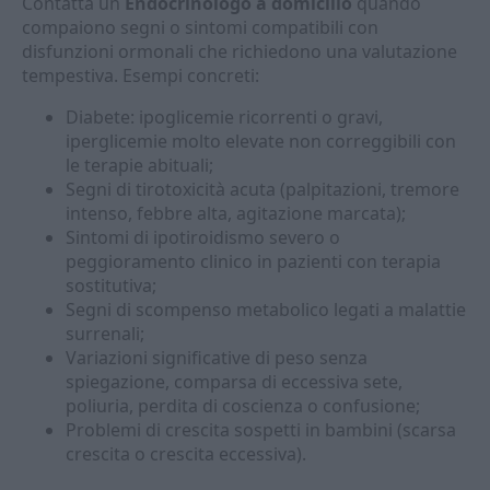
Contatta un
Endocrinologo a domicilio
quando
compaiono segni o sintomi compatibili con
disfunzioni ormonali che richiedono una valutazione
tempestiva. Esempi concreti:
Diabete: ipoglicemie ricorrenti o gravi,
iperglicemie molto elevate non correggibili con
le terapie abituali;
Segni di tirotoxicità acuta (palpitazioni, tremore
intenso, febbre alta, agitazione marcata);
Sintomi di ipotiroidismo severo o
peggioramento clinico in pazienti con terapia
sostitutiva;
Segni di scompenso metabolico legati a malattie
surrenali;
Variazioni significative di peso senza
spiegazione, comparsa di eccessiva sete,
poliuria, perdita di coscienza o confusione;
Problemi di crescita sospetti in bambini (scarsa
crescita o crescita eccessiva).