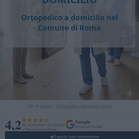
Ortopedico a domicilio nel
Comune di Roma
Sei in
Home
/
Ortopedico domicilio roma
4,2
Google
36 recensioni su Google
Business Profile
Recensioni verificate
Lascia una recensione