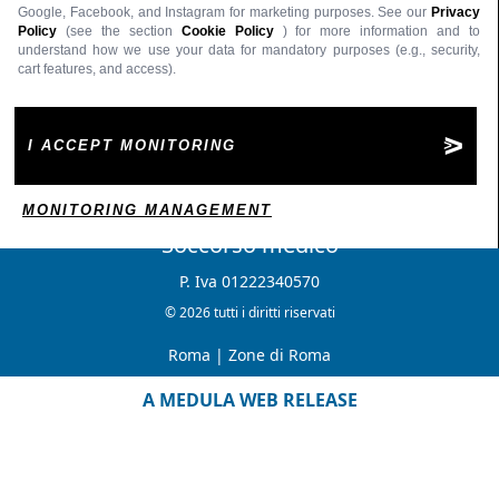
Google, Facebook, and Instagram for marketing purposes. See our
Privacy
Policy
(see the section
Cookie Policy
) for more information and to
understand how we use your data for mandatory purposes (e.g., security,
cart features, and access).
I ACCEPT MONITORING
MONITORING MANAGEMENT
Soccorso medico
P. Iva 01222340570
© 2026 tutti i diritti riservati
Roma
|
Zone di Roma
A MEDULA WEB RELEASE