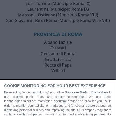
Eur - Torrino (Municipio Roma IX)
Laurentina (Municipio Roma IX)
Marconi - Ostiense (Municipio Roma VIII)
San Giovanni - Re di Roma (Municipio Roma VII e VIII)
PROVINCIA DI ROMA
Albano Laziale
Frascati
Genzano di Roma
Grottaferrata
Rocca di Papa
Velletri
COOKIE MONITORING FOR YOUR BEST EXPERIENCE
By selecting 'Accept monitoring', you allow
Soccorso Medico Domiciliare
to
use cookies, pixels, tags, and similar technologies. We use these
technologies to collect information about the device and browser you use in
order to monitor your activity for marketing and functional purposes, such as
displaying personalized ads and improving the site. Our company may share
such data with third parties, including social media advertising partners like