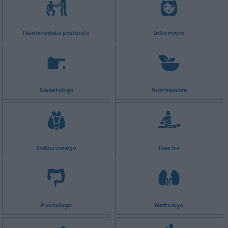
Fisioterapista posturale
Infermiere
Diabetologo
Nutrizionista
Endocrinologo
Fisiatra
Proctologo
Nefrologo