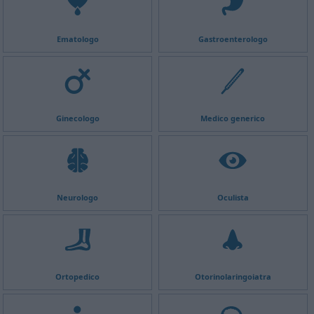
Ematologo
Gastroenterologo
Ginecologo
Medico generico
Neurologo
Oculista
Ortopedico
Otorinolaringoiatra