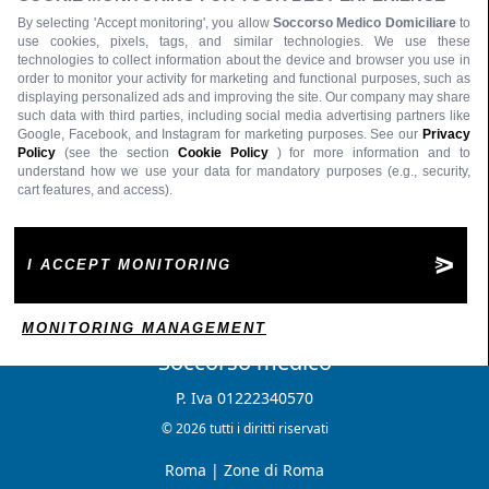
By selecting 'Accept monitoring', you allow
Soccorso Medico Domiciliare
to
use cookies, pixels, tags, and similar technologies. We use these
technologies to collect information about the device and browser you use in
order to monitor your activity for marketing and functional purposes, such as
displaying personalized ads and improving the site. Our company may share
such data with third parties, including social media advertising partners like
Google, Facebook, and Instagram for marketing purposes. See our
Privacy
Policy
(see the section
Cookie Policy
) for more information and to
understand how we use your data for mandatory purposes (e.g., security,
cart features, and access).
I ACCEPT MONITORING
MONITORING MANAGEMENT
Soccorso medico
P. Iva 01222340570
© 2026 tutti i diritti riservati
Roma
|
Zone di Roma