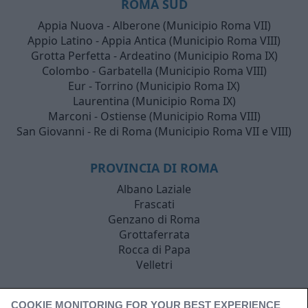
ROMA SUD
Appia Nuova - Alberone (Municipio Roma VII)
Appio Latino - Appia Antica (Municipio Roma VIII)
Grotta Perfetta - Ardeatino (Municipio Roma IX)
Colombo - Garbatella (Municipio Roma VIII)
Eur - Torrino (Municipio Roma IX)
Laurentina (Municipio Roma IX)
Marconi - Ostiense (Municipio Roma VIII)
San Giovanni - Re di Roma (Municipio Roma VII e VIII)
PROVINCIA DI ROMA
Albano Laziale
Frascati
Genzano di Roma
Grottaferrata
Rocca di Papa
Velletri
COOKIE MONITORING FOR YOUR BEST EXPERIENCE