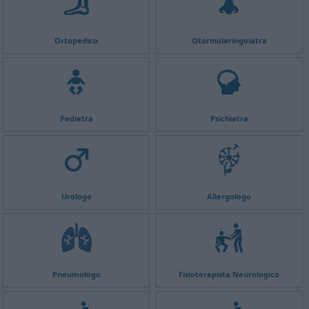
Ortopedico
Otorinolaringoiatra
Pediatra
Psichiatra
Urologo
Allergologo
Pneumologo
Fisioterapista Neurologico