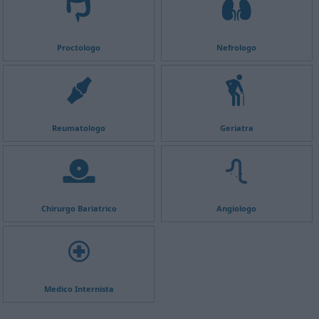
Proctologo
Nefrologo
Reumatologo
Geriatra
Chirurgo Bariatrico
Angiologo
Medico Internista