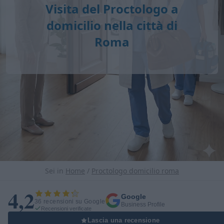
Visita del Proctologo a
domicilio nella città di
Roma
Sei in
Home
/
Proctologo domicilio roma
4,2
Google
36 recensioni su Google
Business Profile
Recensioni verificate
Lascia una recensione