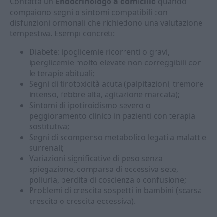
Contatta un
Endocrinologo a domicilio
quando
compaiono segni o sintomi compatibili con
disfunzioni ormonali che richiedono una valutazione
tempestiva. Esempi concreti:
Diabete: ipoglicemie ricorrenti o gravi,
iperglicemie molto elevate non correggibili con
le terapie abituali;
Segni di tirotoxicità acuta (palpitazioni, tremore
intenso, febbre alta, agitazione marcata);
Sintomi di ipotiroidismo severo o
peggioramento clinico in pazienti con terapia
sostitutiva;
Segni di scompenso metabolico legati a malattie
surrenali;
Variazioni significative di peso senza
spiegazione, comparsa di eccessiva sete,
poliuria, perdita di coscienza o confusione;
Problemi di crescita sospetti in bambini (scarsa
crescita o crescita eccessiva).