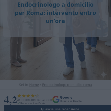
Endocrinologo a domicilio
per Roma: intervento entro
un'ora
Sei in
Home
/
Endocrinologo domicilio roma
4,2
Google
36 recensioni su Google
Business Profile
Recensioni verificate
Lascia una recensione