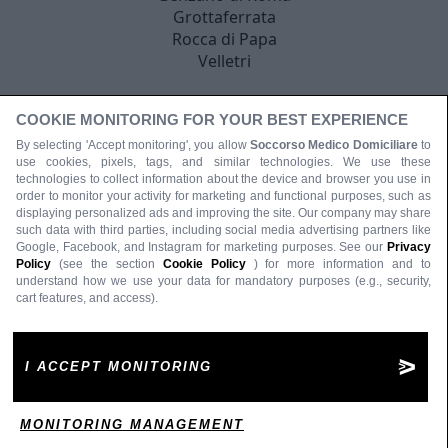
Grottaferrata
Rocca di Papa
Velletri
COOKIE MONITORING FOR YOUR BEST EXPERIENCE
By selecting 'Accept monitoring', you allow
Soccorso Medico Domiciliare
to
use cookies, pixels, tags, and similar technologies. We use these
technologies to collect information about the device and browser you use in
order to monitor your activity for marketing and functional purposes, such as
displaying personalized ads and improving the site. Our company may share
such data with third parties, including social media advertising partners like
Google, Facebook, and Instagram for marketing purposes. See our
Privacy
Policy
(see the section
Cookie Policy
) for more information and to
understand how we use your data for mandatory purposes (e.g., security,
cart features, and access).
I ACCEPT MONITORING
MONITORING MANAGEMENT