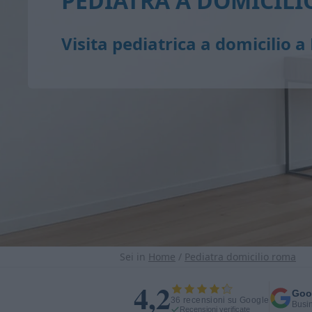
PEDIATRA A DOMICIL
Visita pediatrica a domicilio 
Sei in
Home
/
Pediatra domicilio roma
4,2
Goo
36 recensioni su Google
Busin
Recensioni verificate