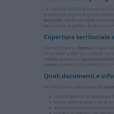
La nostra priorità è la sicurezza e il
presenza di segnali di gravità attiv
domicilio
con tempi rapidi di interve
permettere ai genitori di gestire al m
Copertura territoriale 
Il servizio opera a
Roma
e in una vas
come Hotel o B&B e in contesti domici
medico generico o specialista pediat
un'ora
quando la disponibilità lo co
Quali documenti e info
Per facilitare la valutazione del
pedi
carta d'identità del genitore e
elenco delle terapie in corso o e
documentazione clinica recente s
numero di telefono del pediatra