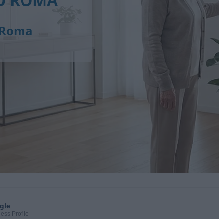
IO ROMA
a Roma
gle
ess Profile