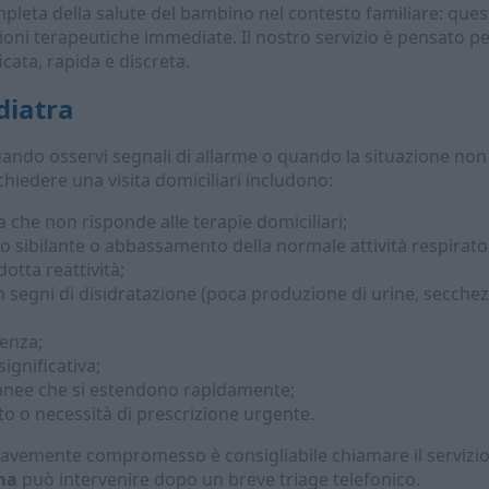
leta della salute del bambino nel contesto familiare: ques
zioni terapeutiche immediate. Il nostro servizio è pensato pe
cata, rapida e discreta.
diatra
ando osservi segnali di allarme o quando la situazione no
chiedere una visita domiciliari includono:
a che non risponde alle terapie domiciliari;
ro sibilante o abbassamento della normale attività respirato
idotta reattività;
n segni di disidratazione (poca produzione di urine, secche
cenza;
ignificativa;
tanee che si estendono rapidamente;
atto o necessità di prescrizione urgente.
 gravemente compromesso è consigliabile chiamare il servizio 
ma
può intervenire dopo un breve triage telefonico.