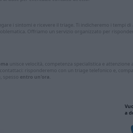
gare i sintomi e ricevere il triage. Ti indicheremo i tempi di 
problematica. Offriamo un servizio organizzato per risponde
Roma
unisce velocità, competenza specialistica e attenzione a
e contattaci: risponderemo con un triage telefonico e, compat
e, spesso
entro un'ora
.
Vuo
a d