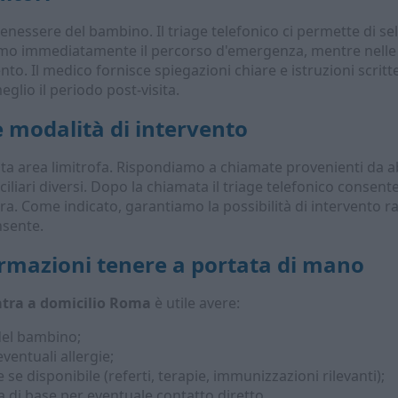
 benessere del bambino. Il triage telefonico ci permette di se
iamo immediatamente il percorso d'emergenza, mentre nelle a
nto. Il medico fornisce spiegazioni chiare e istruzioni scrit
eglio il periodo post-visita.
e modalità di intervento
ta area limitrofa. Rispondiamo a chiamate provenienti da abi
liari diversi. Dopo la chiamata il triage telefonico consente
ra. Come indicato, garantiamo la possibilità di intervento r
nsente.
rmazioni tenere a portata di mano
atra a domicilio Roma
è utile avere:
 del bambino;
ventuali allergie;
e disponibile (referti, terapie, immunizzazioni rilevanti);
 di base per eventuale contatto diretto.