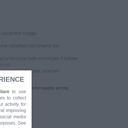
a un primo triage;
same obiettivo (strumenti per
tra fornisce indicazioni per il follow-
orso;
tri specialisti per ulteriori
RIENCE
ibilità,
tempi intervento entro
iare
to use
es to collect
 activity for
and improving
 social media
purposes. See