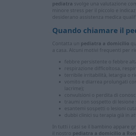
pediatra
svolge una valutazione comp
minore stress per il piccolo e indica
desiderano assistenza medica qualifi
Quando chiamare il pe
Contatta un
pediatra a domicilio
qu
a casa. Alcuni motivi frequenti per ri
febbre persistente o febbre alt
respirazione difficoltosa, respi
terribile irritabilità, letargia o r
vomito e diarrea prolungati co
lacrime);
convulsioni o perdita di conos
traumi con sospetto di lesione s
esantemi sospetti o lesioni cu
dubbi clinici su terapia già in 
In tutti i casi se il bambino appare
il nostro
pediatra a domicilio a Ro