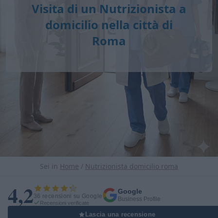
Visita di un Nutrizionista a
domicilio nella città di
Roma
Sei in
Home
/
Nutrizionista domicilio roma
4,2
Google
36 recensioni su Google
Business Profile
Recensioni verificate
Lascia una recensione