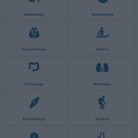
Diabetologo
Nutrizionista
Endocrinologo
Fisiatra
Proctologo
Nefrologo
Reumatologo
Geriatra