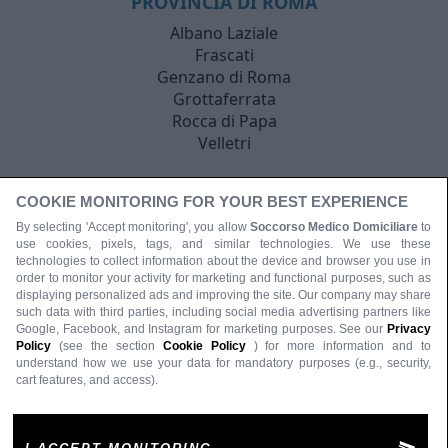
PROVINCIA DI ROMA
Albano Laziale
Frascati
Genzano di Roma
Grottaferrata
Rocca di Papa
Velletri
COOKIE MONITORING FOR YOUR BEST EXPERIENCE
By selecting 'Accept monitoring', you allow
Soccorso Medico Domiciliare
to
use cookies, pixels, tags, and similar technologies. We use these
technologies to collect information about the device and browser you use in
order to monitor your activity for marketing and functional purposes, such as
displaying personalized ads and improving the site. Our company may share
such data with third parties, including social media advertising partners like
Google, Facebook, and Instagram for marketing purposes. See our
Privacy
Policy
(see the section
Cookie Policy
) for more information and to
understand how we use your data for mandatory purposes (e.g., security,
cart features, and access).